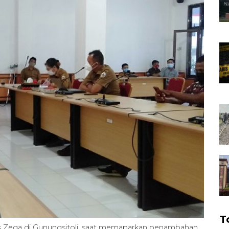
T
nus Zega di Gunungsitoli, saat memaparkan penambahan