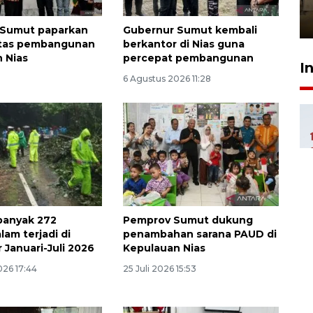
Berhaji
27 Juli 2026 20:00
 Sumut paparkan
Gubernur Sumut kembali
ritas pembangunan
berkantor di Nias guna
 Nias
percepat pembangunan
I
6 Agustus 2026 11:28
banyak 272
Pemprov Sumut dukung
lam terjadi di
penambahan sarana PAUD di
 Januari-Juli 2026
Kepulauan Nias
026 17:44
25 Juli 2026 15:53