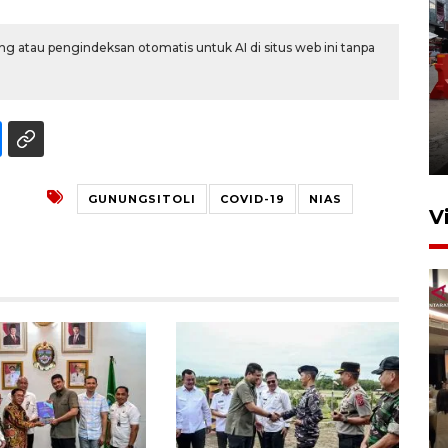
g atau pengindeksan otomatis untuk AI di situs web ini tanpa
Pelaporan SPT Tahunan di
Sumut
27 April 2026 15:34
GUNUNGSITOLI
COVID-19
NIAS
V
Kodam I Bukit Barisan
luncurkan program Kodam