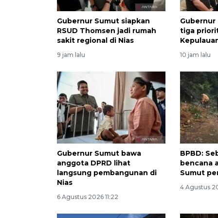
Gubernur Sumut siapkan
Gubernur
RSUD Thomsen jadi rumah
tiga prio
sakit regional di Nias
Kepulauan
9 jam lalu
10 jam lalu
Gubernur Sumut bawa
BPBD: Se
anggota DPRD lihat
bencana a
langsung pembangunan di
Sumut per
Nias
4 Agustus 2
6 Agustus 2026 11:22