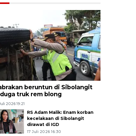
abrakan beruntun di Sibolangit
iduga truk rem blong
Juli 2026 19:21
RS Adam Malik: Enam korban
kecelakaan di Sibolangit
dirawat di IGD
17 Juli 2026 16:30