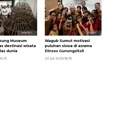
kung Museum
Wagub Sumut motivasi
as destinasi wisata
puluhan siswa di asrama
las dunia
Dinsos Gunungsitoli
14:31
23 Juli 2026 18:35
Ekonomi triwulan II-2026
tumbuh 5,29 persen
2026-08-06 18:45:00