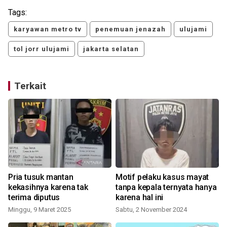
Tags:
karyawan metro tv
penemuan jenazah
ulujami
tol jorr ulujami
jakarta selatan
Terkait
Pria tusuk mantan
Motif pelaku kasus mayat
kekasihnya karena tak
tanpa kepala ternyata hanya
terima diputus
karena hal ini
Minggu, 9 Maret 2025
Sabtu, 2 November 2024
K