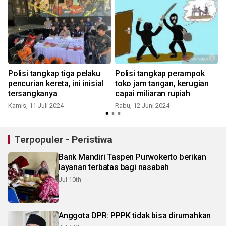
Polisi tangkap tiga pelaku
Polisi tangkap perampok
pencurian kereta, ini inisial
toko jam tangan, kerugian
L
tersangkanya
capai miliaran rupiah
Kamis, 11 Juli 2024
Rabu, 12 Juni 2024
Terpopuler - Peristiwa
Bank Mandiri Taspen Purwokerto berikan
layanan terbatas bagi nasabah
Jul 10th
Anggota DPR: PPPK tidak bisa dirumahkan