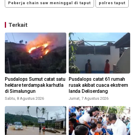
Pekerja chain saw meninggal di taput
polres taput
Terkait
Pusdalops Sumut catat satu
Pusdalops catat 61 rumah
hektare terdampak karhutla
rusak akibat cuaca ekstrem
di Simalungun
landa Deliserdang
Sabtu, 8 Agustus 2026
Jumat, 7 Agustus 2026
R