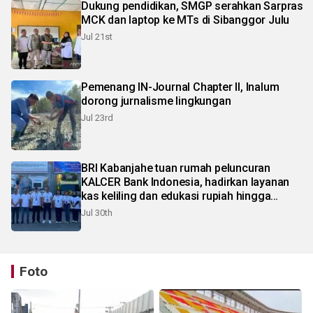
Dukung pendidikan, SMGP serahkan Sarpras
MCK dan laptop ke MTs di Sibanggor Julu
Jul 21st
Pemenang IN-Journal Chapter II, Inalum
dorong jurnalisme lingkungan
Jul 23rd
BRI Kabanjahe tuan rumah peluncuran
KALCER Bank Indonesia, hadirkan layanan
kas keliling dan edukasi rupiah hingga
pelosok Karo
Jul 30th
Foto