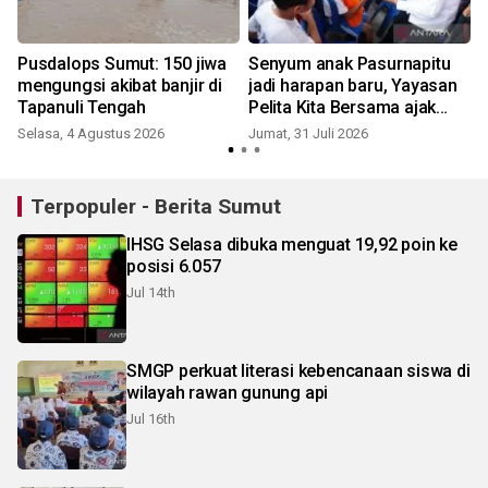
Pusdalops Sumut: 150 jiwa
Senyum anak Pasurnapitu
mengungsi akibat banjir di
jadi harapan baru, Yayasan
i
Tapanuli Tengah
Pelita Kita Bersama ajak
cegah stunting lewat gigi
Selasa, 4 Agustus 2026
Jumat, 31 Juli 2026
K
sehat
Terpopuler - Berita Sumut
IHSG Selasa dibuka menguat 19,92 poin ke
posisi 6.057
Jul 14th
SMGP perkuat literasi kebencanaan siswa di
wilayah rawan gunung api
Jul 16th