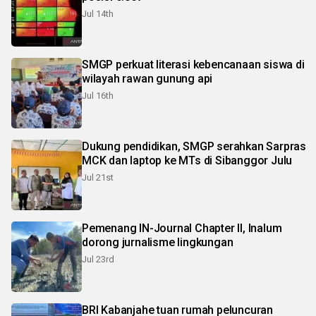
Jul 14th
SMGP perkuat literasi kebencanaan siswa di
wilayah rawan gunung api
Jul 16th
Dukung pendidikan, SMGP serahkan Sarpras
MCK dan laptop ke MTs di Sibanggor Julu
Jul 21st
Pemenang IN-Journal Chapter II, Inalum
dorong jurnalisme lingkungan
Jul 23rd
BRI Kabanjahe tuan rumah peluncuran