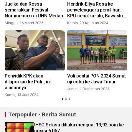
Judika dan Rossa
Hendrik-Ellya Rosa ke
semarakkan Festival
penyelenggara pemilihan:
Nommensen di UHN Medan
KPU sehat selalu, Bawaslu
netral
Minggu, 16 Maret 2025
Kamis, 29 Agustus 2024
Penyidik KPK akan
Voli pantai PON 2024 Sumut
dilaporkan ke Polri, ini
uji coba ke Jawa Timur
alasannya
Jumat, 1 Desember 2023
Kamis, 13 Juni 2024
S
Terpopuler - Berita Sumut
IHSG Selasa dibuka menguat 19,92 poin ke
posisi 6.057