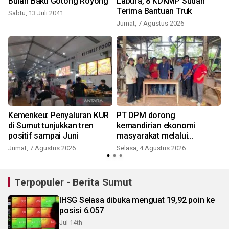
Bulan Bakti Gotong Royong
Labura, 8 KDKMP Sudah
Terima Bantuan Truk
Sabtu, 13 Juli 2041
Jumat, 7 Agustus 2026
e
Kemenkeu: Penyaluran KUR
PT DPM dorong
di Sumut tunjukkan tren
kemandirian ekonomi
positif sampai Juni
masyarakat melalui
pelatihan pertukangan kayu
Jumat, 7 Agustus 2026
Selasa, 4 Agustus 2026
dan UMKM bagi perempuan
Terpopuler - Berita Sumut
IHSG Selasa dibuka menguat 19,92 poin ke
posisi 6.057
Jul 14th