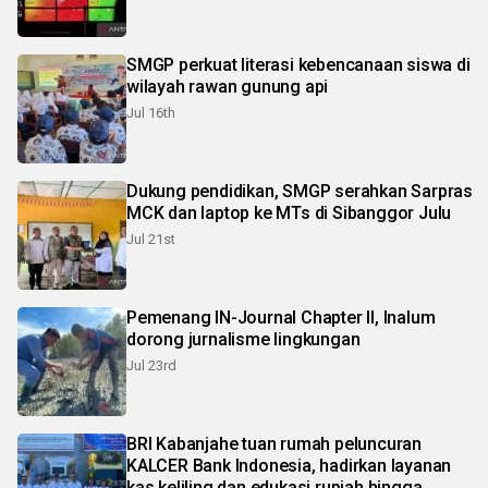
SMGP perkuat literasi kebencanaan siswa di
wilayah rawan gunung api
Jul 16th
Dukung pendidikan, SMGP serahkan Sarpras
MCK dan laptop ke MTs di Sibanggor Julu
Jul 21st
Pemenang IN-Journal Chapter II, Inalum
dorong jurnalisme lingkungan
Jul 23rd
BRI Kabanjahe tuan rumah peluncuran
KALCER Bank Indonesia, hadirkan layanan
kas keliling dan edukasi rupiah hingga