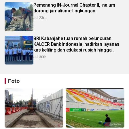
Pemenang IN-Journal Chapter II, Inalum
dorong jurnalisme lingkungan
Jul 23rd
BRI Kabanjahe tuan rumah peluncuran
KALCER Bank Indonesia, hadirkan layanan
kas keliling dan edukasi rupiah hingga
pelosok Karo
Jul 30th
Foto