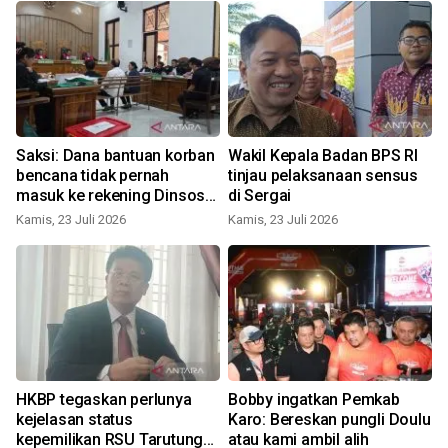
Saksi: Dana bantuan korban
Wakil Kepala Badan BPS RI
bencana tidak pernah
tinjau pelaksanaan sensus
masuk ke rekening Dinsos
di Sergai
Samosir
Kamis, 23 Juli 2026
Kamis, 23 Juli 2026
S
HKBP tegaskan perlunya
Bobby ingatkan Pemkab
kejelasan status
Karo: Bereskan pungli Doulu
kepemilikan RSU Tarutung
atau kami ambil alih