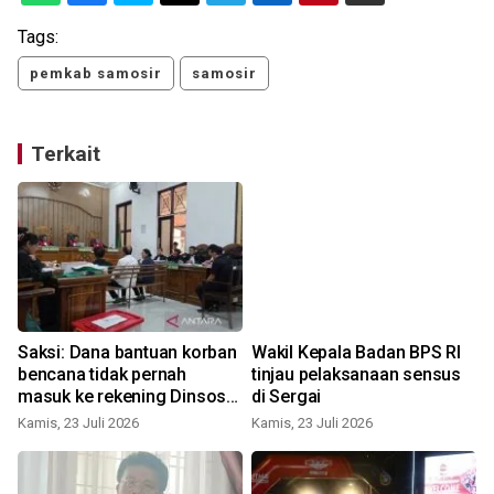
Tags:
pemkab samosir
samosir
Terkait
Saksi: Dana bantuan korban
Wakil Kepala Badan BPS RI
bencana tidak pernah
tinjau pelaksanaan sensus
masuk ke rekening Dinsos
di Sergai
Samosir
Kamis, 23 Juli 2026
Kamis, 23 Juli 2026
S