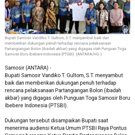
Bupati Samosir Vandiko T. Gultom, S.T. menyambut baik dan
memberikan dukungan penuh terhadap rencana pelaksanaan
Partangiangan Bolon (ibadah akbar) yang digagas oleh Punguan Toga
Samosir Boru Ibebere Indonesia (PTSBI). (ANTARA/HO-)
Samosir (ANTARA) -
Bupati Samosir Vandiko T. Gultom, S.T. menyambut
baik dan memberikan dukungan penuh terhadap
rencana pelaksanaan Partangiangan Bolon (ibadah
akbar) yang digagas oleh Punguan Toga Samosir Boru
Ibebere Indonesia (PTSBI).
Dukungan tersebut disampaikan Bupati saat
menerima audiensi Ketua Umum PTSBI Raya Pontus