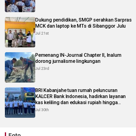
Dukung pendidikan, SMGP serahkan Sarpras
MCK dan laptop ke MTs di Sibanggor Julu
Jul 21st
Pemenang IN-Journal Chapter II, Inalum
dorong jurnalisme lingkungan
Jul 23rd
BRI Kabanjahe tuan rumah peluncuran
KALCER Bank Indonesia, hadirkan layanan
kas keliling dan edukasi rupiah hingga
pelosok Karo
Jul 30th
Foto