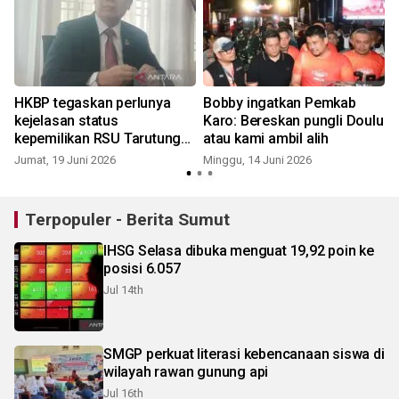
HKBP tegaskan perlunya
Bobby ingatkan Pemkab
kejelasan status
Karo: Bereskan pungli Doulu
kepemilikan RSU Tarutung
atau kami ambil alih
berdasarkan dokumen
Jumat, 19 Juni 2026
Minggu, 14 Juni 2026
sejarah
Terpopuler - Berita Sumut
IHSG Selasa dibuka menguat 19,92 poin ke
posisi 6.057
Jul 14th
SMGP perkuat literasi kebencanaan siswa di
wilayah rawan gunung api
Jul 16th