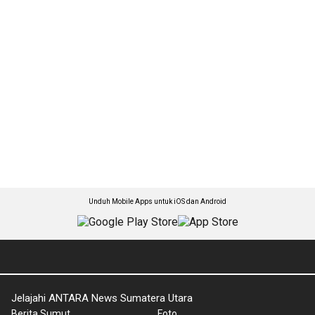
Unduh Mobile Apps untuk iOS dan Android
Jelajahi ANTARA News Sumatera Utara
Berita Sumut
Foto