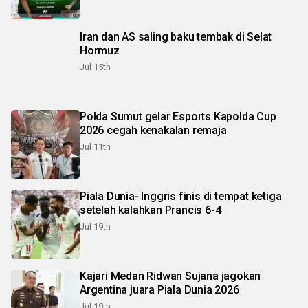
Iran dan AS saling baku tembak di Selat
Hormuz
Jul 15th
Polda Sumut gelar Esports Kapolda Cup
2026 cegah kenakalan remaja
Jul 11th
Piala Dunia- Inggris finis di tempat ketiga
setelah kalahkan Prancis 6-4
Jul 19th
Kajari Medan Ridwan Sujana jagokan
Argentina juara Piala Dunia 2026
Jul 19th