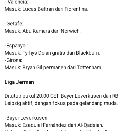
- Valencia:
Masuk: Lucas Beltran dari Fiorentina.
-Getafe:
Masuk: Abu Kamara dari Norwich.
-Espanyol:
Masuk: Tyrhys Dolan gratis dari Blackburn.
-Girona:
Masuk: Bryan Gil permanen dari Tottenham.
Liga Jerman
Ditutup pukul 20:00 CET. Bayer Leverkusen dan RB
Leipzig aktif, dengan fokus pada gelandang muda.
-Bayer Leverkusen:
Masuk: Ezequiel Fernández dari Al-Qadsiah.