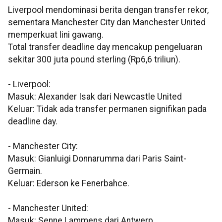
Liverpool mendominasi berita dengan transfer rekor,
sementara Manchester City dan Manchester United
memperkuat lini gawang.
Total transfer deadline day mencakup pengeluaran
sekitar 300 juta pound sterling (Rp6,6 triliun).
- Liverpool:
Masuk: Alexander Isak dari Newcastle United
Keluar: Tidak ada transfer permanen signifikan pada
deadline day.
- Manchester City:
Masuk: Gianluigi Donnarumma dari Paris Saint-
Germain.
Keluar: Ederson ke Fenerbahce.
- Manchester United:
Masuk: Senne Lammens dari Antwerp.