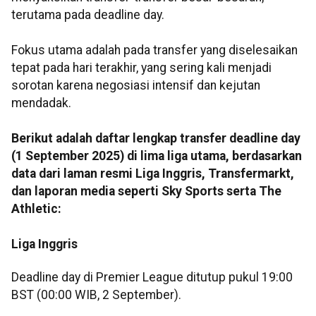
terutama pada deadline day.
Fokus utama adalah pada transfer yang diselesaikan
tepat pada hari terakhir, yang sering kali menjadi
sorotan karena negosiasi intensif dan kejutan
mendadak.
Berikut adalah daftar lengkap transfer deadline day
(1 September 2025) di lima liga utama, berdasarkan
data dari laman resmi Liga Inggris, Transfermarkt,
dan laporan media seperti Sky Sports serta The
Athletic:
Liga Inggris
Deadline day di Premier League ditutup pukul 19:00
BST (00:00 WIB, 2 September).