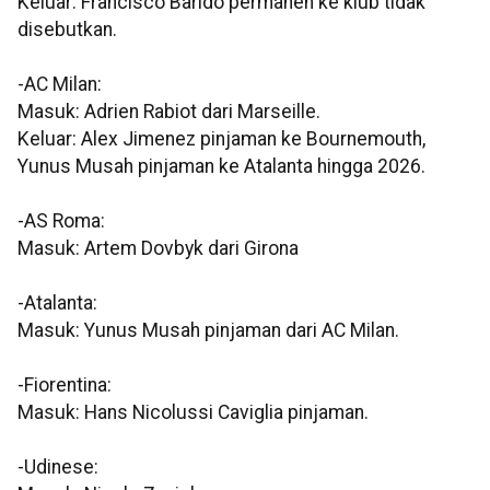
Keluar: Francisco Barido permanen ke klub tidak
disebutkan.
-AC Milan:
Masuk: Adrien Rabiot dari Marseille.
Keluar: Alex Jimenez pinjaman ke Bournemouth,
Yunus Musah pinjaman ke Atalanta hingga 2026.
-AS Roma:
Masuk: Artem Dovbyk dari Girona
-Atalanta:
Masuk: Yunus Musah pinjaman dari AC Milan.
-Fiorentina:
Masuk: Hans Nicolussi Caviglia pinjaman.
-Udinese: