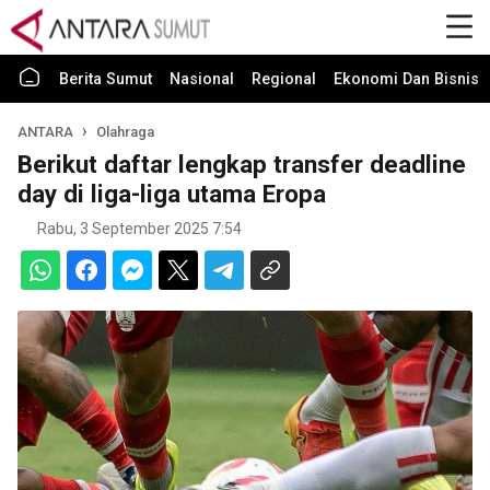
Berita Sumut
Nasional
Regional
Ekonomi Dan Bisnis
ANTARA
Olahraga
Berikut daftar lengkap transfer deadline
day di liga-liga utama Eropa
Rabu, 3 September 2025 7:54