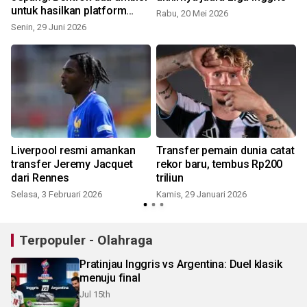
untuk hasilkan platform
Rabu, 20 Mei 2026
K
juara
Senin, 29 Juni 2026
Liverpool resmi amankan
Transfer pemain dunia catat
transfer Jeremy Jacquet
rekor baru, tembus Rp200
dari Rennes
triliun
Selasa, 3 Februari 2026
Kamis, 29 Januari 2026
Terpopuler - Olahraga
Pratinjau Inggris vs Argentina: Duel klasik
menuju final
Jul 15th