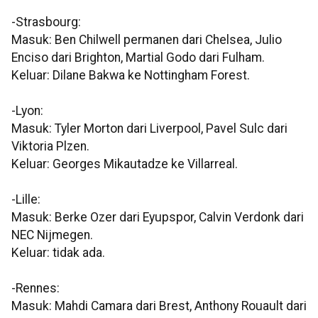
-Strasbourg:
Masuk: Ben Chilwell permanen dari Chelsea, Julio
Enciso dari Brighton, Martial Godo dari Fulham.
Keluar: Dilane Bakwa ke Nottingham Forest.
-Lyon:
Masuk: Tyler Morton dari Liverpool, Pavel Sulc dari
Viktoria Plzen.
Keluar: Georges Mikautadze ke Villarreal.
-Lille:
Masuk: Berke Ozer dari Eyupspor, Calvin Verdonk dari
NEC Nijmegen.
Keluar: tidak ada.
-Rennes:
Masuk: Mahdi Camara dari Brest, Anthony Rouault dari