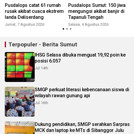
Pusdalops catat 61 rumah
Pusdalops Sumut: 150 jiwa
rusak akibat cuaca ekstrem
mengungsi akibat banjir di
landa Deliserdang
Tapanuli Tengah
Jumat, 7 Agustus 2026
Selasa, 4 Agustus 2026
K
Terpopuler - Berita Sumut
IHSG Selasa dibuka menguat 19,92 poin ke
posisi 6.057
Jul 14th
SMGP perkuat literasi kebencanaan siswa di
wilayah rawan gunung api
Jul 16th
Dukung pendidikan, SMGP serahkan Sarpras
MCK dan laptop ke MTs di Sibanggor Julu