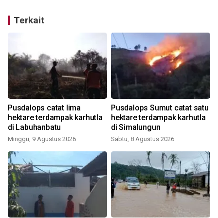
Terkait
Pusdalops catat lima
Pusdalops Sumut catat satu
hektare terdampak karhutla
hektare terdampak karhutla
di Labuhanbatu
di Simalungun
Minggu, 9 Agustus 2026
Sabtu, 8 Agustus 2026
J