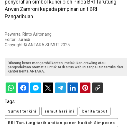
penyerahan simbol kunci oleh Pinca BRI Tarutung
Arwan Zamroni kepada pimpinan unit BRI
Pangaribuan.
Pewarta: Rinto Aritonang
Editor: Juraidi
Copyright © ANTARA SUMUT 2025
Dilarang keras mengambil konten, melakukan crawling atau
pengindeksan otomatis untuk AI di situs web ini tanpa izin tertulis dari
Kantor Berita ANTARA.
Tags:
Sumut terkini
sumut hari ini
berita taput
BRI Tarutung tarik undian panen hadiah Simpedes