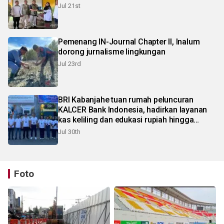
Jul 21st
Pemenang IN-Journal Chapter II, Inalum
dorong jurnalisme lingkungan
Jul 23rd
BRI Kabanjahe tuan rumah peluncuran
KALCER Bank Indonesia, hadirkan layanan
kas keliling dan edukasi rupiah hingga
pelosok Karo
Jul 30th
Foto