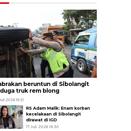
abrakan beruntun di Sibolangit
iduga truk rem blong
Juli 2026 19:21
RS Adam Malik: Enam korban
kecelakaan di Sibolangit
dirawat di IGD
17 Juli 2026 16:30