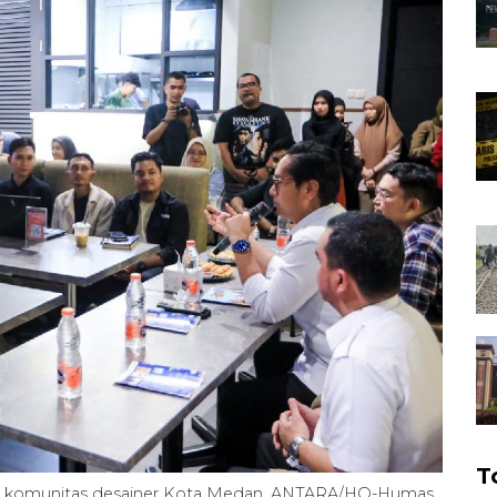
T
mu komunitas desainer Kota Medan. ANTARA/HO-Humas