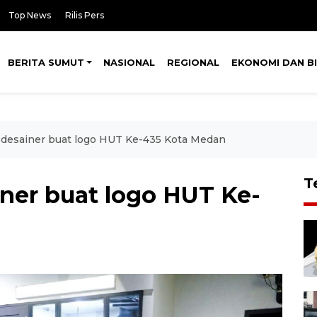
Top News
Rilis Pers
BERITA SUMUT
NASIONAL
REGIONAL
EKONOMI DAN BI
k desainer buat logo HUT Ke-435 Kota Medan
T
iner buat logo HUT Ke-