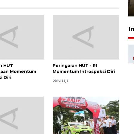
Berhaji
27 Juli 2026 20:00
I
an HUT
Peringaran HUT - RI
kaan Momentum
Momentum Introspeksi Diri
i Diri
baru saja