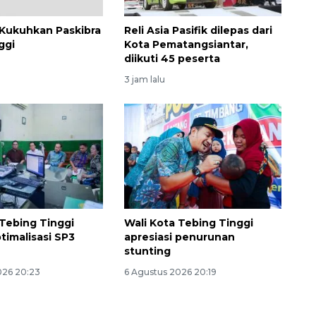
 Kukuhkan Paskibra
Reli Asia Pasifik dilepas dari
ggi
Kota Pematangsiantar,
diikuti 45 peserta
3 jam lalu
Ekonomi triwulan II-2026
tumbuh 5,29 persen
 Tebing Tinggi
Wali Kota Tebing Tinggi
2026-08-06 18:45:00
timalisasi SP3
apresiasi penurunan
stunting
026 20:23
6 Agustus 2026 20:19