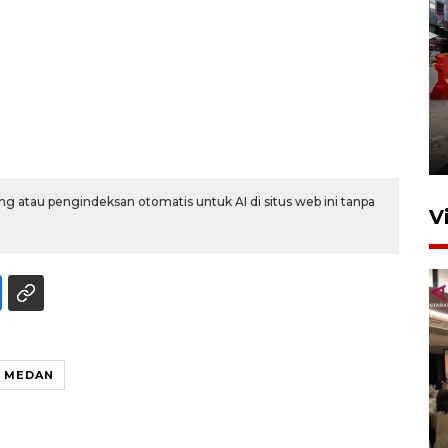
Pelaporan SPT Tahunan di
Sumut
27 April 2026 15:34
g atau pengindeksan otomatis untuk AI di situs web ini tanpa
V
 MEDAN
Kodam I Bukit Barisan
luncurkan program Kodam