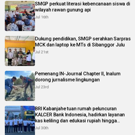
SMGP perkuat literasi kebencanaan siswa di
wilayah rawan gunung api
Jul 16th
Dukung pendidikan, SMGP serahkan Sarpras
MCK dan laptop ke MTs di Sibanggor Julu
Jul 21st
Pemenang IN-Journal Chapter II, Inalum
dorong jurnalisme lingkungan
Jul 23rd
BRI Kabanjahe tuan rumah peluncuran
KALCER Bank Indonesia, hadirkan layanan
kas keliling dan edukasi rupiah hingga
pelosok Karo
Jul 30th