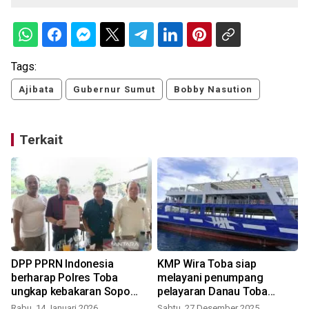
Tags:
Ajibata
Gubernur Sumut
Bobby Nasution
Terkait
DPP PPRN Indonesia
KMP Wira Toba siap
n
berharap Polres Toba
melayani penumpang
te
ungkap kebakaran Sopo
pelayaran Danau Toba
Parsaktian Datu
Ajibata - Ambarita
Rabu, 14 Januari 2026
Sabtu, 27 Desember 2025
M