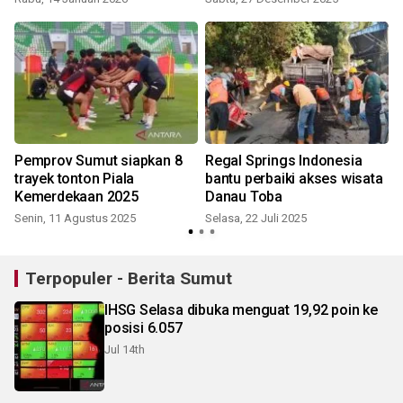
Pemprov Sumut siapkan 8
Regal Springs Indonesia
trayek tonton Piala
bantu perbaiki akses wisata
p
Kemerdekaan 2025
Danau Toba
Senin, 11 Agustus 2025
Selasa, 22 Juli 2025
R
Terpopuler - Berita Sumut
IHSG Selasa dibuka menguat 19,92 poin ke
posisi 6.057
Jul 14th