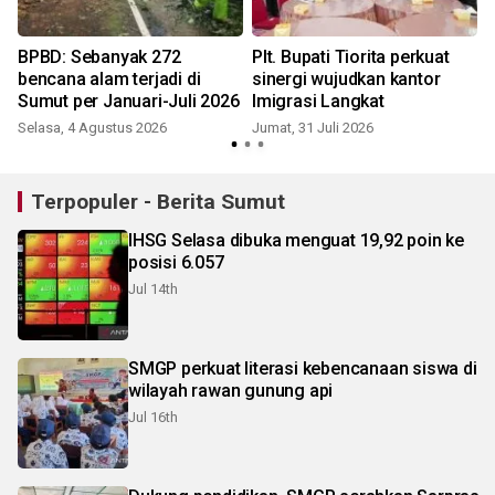
BPBD: Sebanyak 272
Plt. Bupati Tiorita perkuat
bencana alam terjadi di
sinergi wujudkan kantor
Sumut per Januari-Juli 2026
Imigrasi Langkat
Selasa, 4 Agustus 2026
Jumat, 31 Juli 2026
S
Terpopuler - Berita Sumut
IHSG Selasa dibuka menguat 19,92 poin ke
posisi 6.057
Jul 14th
SMGP perkuat literasi kebencanaan siswa di
wilayah rawan gunung api
Jul 16th