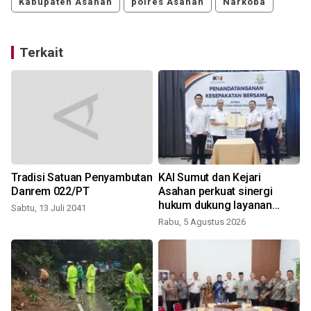
Kabupaten Asahan
polres Asahan
Narkoba
Terkait
Tradisi Satuan Penyambutan
KAI Sumut dan Kejari
Danrem 022/PT
Asahan perkuat sinergi
hukum dukung layanan
Sabtu, 13 Juli 2041
kereta api
Rabu, 5 Agustus 2026
K