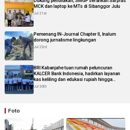
Dukung pendidikan, SMGP serahkan Sarpras
MCK dan laptop ke MTs di Sibanggor Julu
Jul 21st
Pemenang IN-Journal Chapter II, Inalum
dorong jurnalisme lingkungan
Jul 23rd
BRI Kabanjahe tuan rumah peluncuran
KALCER Bank Indonesia, hadirkan layanan
kas keliling dan edukasi rupiah hingga
pelosok Karo
Jul 30th
Foto