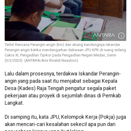
Terbit Rencana Perangin-angin (kiri) dan abang kandungnya Iskandar
Perangin-angin ketika mendengarkan dakwaan JPU KPK di ruang sidang
Cakra XI, Pengadilan Tipikor pada Pengadilan Negeri Medan, Senin
(3/2/2025). (ANTARA/Aris Rinaldi Nasution)
Lalu dalam prosesnya, terdakwa Iskandar Perangin-
angin yang pada saat itu menjabat sebagai Kepala
Desa (Kades) Raja Tengah pengatur segala paket
pekerjaan atau proyek di sejumlah dinas di Pemkab
Langkat.
Di samping itu, kata JPU, Kelompok Kerja (Pokja) juga
akan mencari-cari kesalahan sekecil apa pun dari