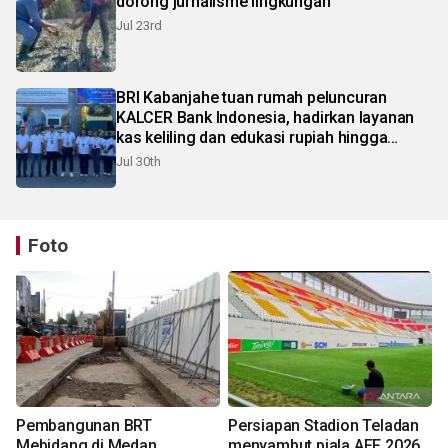
dorong jurnalisme lingkungan
Jul 23rd
BRI Kabanjahe tuan rumah peluncuran
KALCER Bank Indonesia, hadirkan layanan
kas keliling dan edukasi rupiah hingga
pelosok Karo
Jul 30th
Foto
Pembangunan BRT
Persiapan Stadion Teladan
Mebidang di Medan
menyambut piala AFF 2026