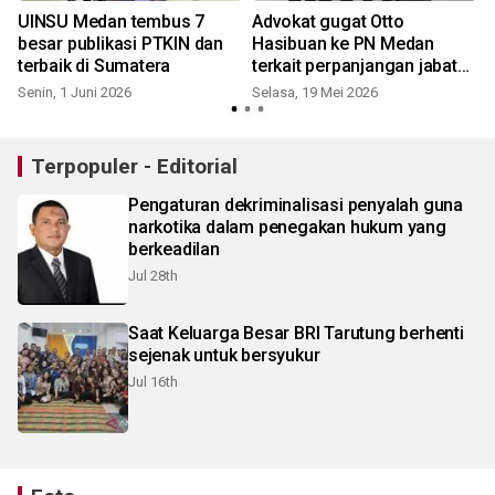
UINSU Medan tembus 7
Advokat gugat Otto
besar publikasi PTKIN dan
Hasibuan ke PN Medan
terbaik di Sumatera
terkait perpanjangan jabatan
Ketum DPN Peradi
Senin, 1 Juni 2026
Selasa, 19 Mei 2026
Terpopuler - Editorial
Pengaturan dekriminalisasi penyalah guna
narkotika dalam penegakan hukum yang
berkeadilan
Jul 28th
Saat Keluarga Besar BRI Tarutung berhenti
sejenak untuk bersyukur
Jul 16th