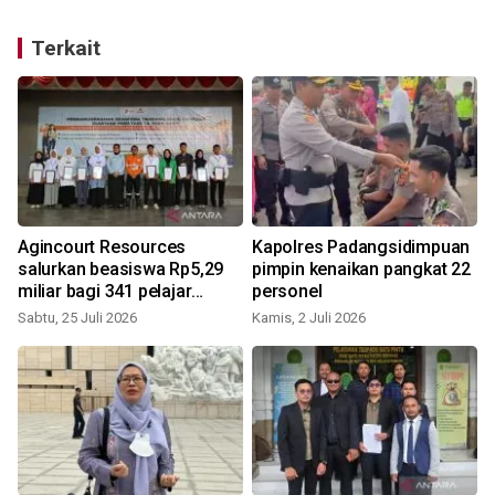
Terkait
Agincourt Resources
Kapolres Padangsidimpuan
n
salurkan beasiswa Rp5,29
pimpin kenaikan pangkat 22
miliar bagi 341 pelajar
personel
Tapsel
Sabtu, 25 Juli 2026
Kamis, 2 Juli 2026
S