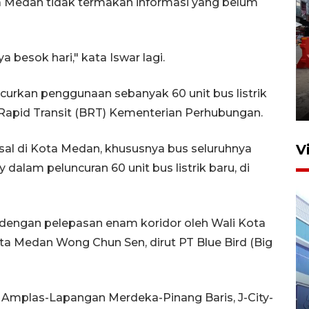
 Medan tidak termakan informasi yang belum
besok hari," kata Iswar lagi.
Pelaporan SPT Tahunan di
Sumut
urkan penggunaan sebanyak 60 unit bus listrik
27 April 2026 15:34
 Rapid Transit (BRT) Kementerian Perhubungan.
V
ssal di Kota Medan, khususnya bus seluruhnya
dalam peluncuran 60 unit bus listrik baru, di
dai dengan pelepasan enam koridor oleh Wali Kota
 Medan Wong Chun Sen, dirut PT Blue Bird (Big
IDAI perkuat kompetensi
dokter tangani penyakit
tu Amplas-Lapangan Merdeka-Pinang Baris, J-City-