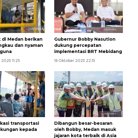
k di Medan berikan
Gubernur Bobby Nasution
jangkau dan nyaman
dukung percepatan
gguna
implementasi BRT Mebidang
 2025 11:25
16 Oktober 2025 22:15
asi transportasi
Dibangun besar-besaran
gkungan kepada
oleh Bobby, Medan masuk
jajaran kota terbaik di Asia