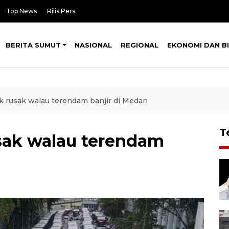
Top News
Rilis Pers
BERITA SUMUT
NASIONAL
REGIONAL
EKONOMI DAN BI
tak rusak walau terendam banjir di Medan
T
rusak walau terendam