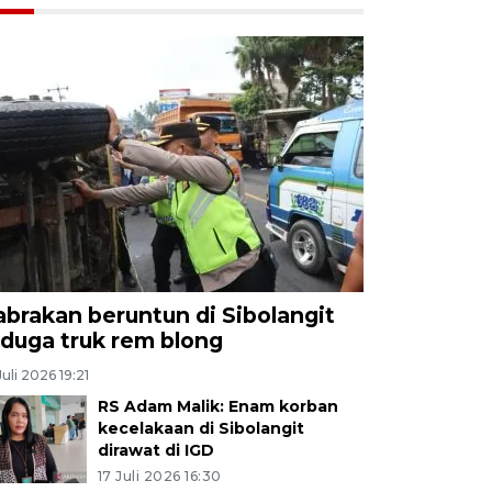
abrakan beruntun di Sibolangit
iduga truk rem blong
Juli 2026 19:21
RS Adam Malik: Enam korban
kecelakaan di Sibolangit
dirawat di IGD
17 Juli 2026 16:30