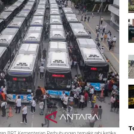
T
tran BRT Kementerian Perhubungan terpakir rabi ketika