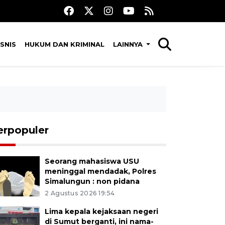
SNIS
HUKUM DAN KRIMINAL
LAINNYA
erpopuler
Seorang mahasiswa USU
meninggal mendadak, Polres
Simalungun : non pidana
2 Agustus 2026 19:54
Lima kepala kejaksaan negeri
di Sumut berganti, ini nama-