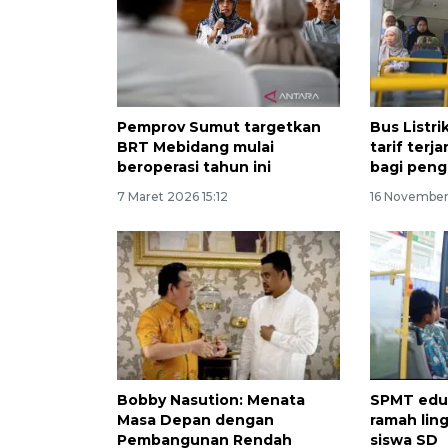
Pemprov Sumut targetkan
Bus Listri
BRT Mebidang mulai
tarif ter
beroperasi tahun ini
bagi pen
7 Maret 2026 15:12
16 November
Bobby Nasution: Menata
SPMT eduk
Masa Depan dengan
ramah lin
Pembangunan Rendah
siswa SD