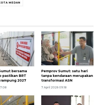
KOTA MEDAN
Belanja turis asing beri angin
segar bagi ekonomi
Sumut bersama
Pemprov Sumut: satu hari
2026-08-05 09:00:00
 pastikan BRT
tanpa kendaraan merupakan
 rampung 2027
transformasi ASN
17:08
7 April 2026 09:18