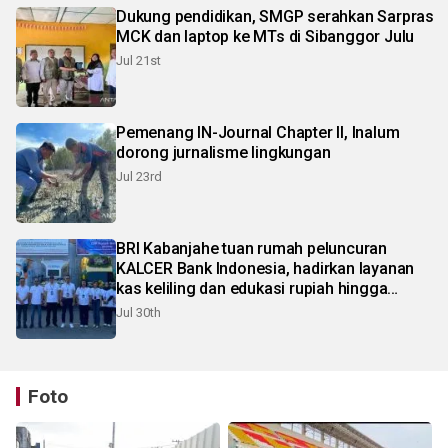
Dukung pendidikan, SMGP serahkan Sarpras
MCK dan laptop ke MTs di Sibanggor Julu
Jul 21st
Pemenang IN-Journal Chapter II, Inalum
dorong jurnalisme lingkungan
Jul 23rd
BRI Kabanjahe tuan rumah peluncuran
KALCER Bank Indonesia, hadirkan layanan
kas keliling dan edukasi rupiah hingga
pelosok Karo
Jul 30th
Foto