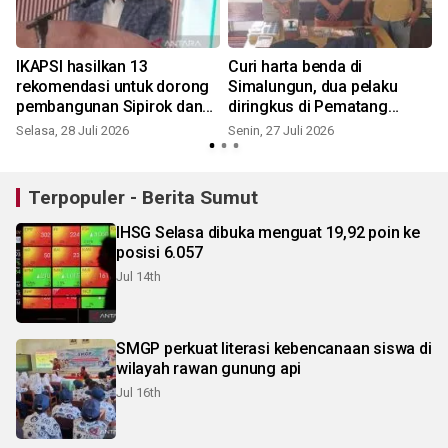
IKAPSI hasilkan 13
Curi harta benda di
rekomendasi untuk dorong
Simalungun, dua pelaku
pembangunan Sipirok dan
diringkus di Pematang
Tapsel
Siantar
Selasa, 28 Juli 2026
Senin, 27 Juli 2026
S
Terpopuler - Berita Sumut
IHSG Selasa dibuka menguat 19,92 poin ke
posisi 6.057
Jul 14th
SMGP perkuat literasi kebencanaan siswa di
wilayah rawan gunung api
Jul 16th