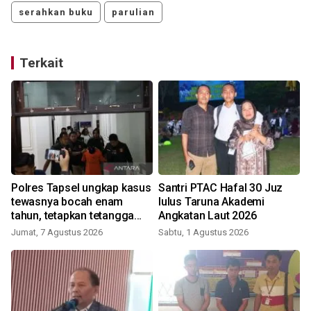
serahkan buku
parulian
Terkait
Polres Tapsel ungkap kasus
Santri PTAC Hafal 30 Juz
tewasnya bocah enam
lulus Taruna Akademi
tahun, tetapkan tetangga
Angkatan Laut 2026
korban sebagai tersangka
Jumat, 7 Agustus 2026
Sabtu, 1 Agustus 2026
S