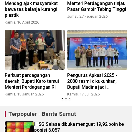
Mendag ajak masyarakat
Menteri Perdagangan tinjau
bawa tas belanja kurangi
Pasar Gambir Tebing Tinggi
plastik
Jumat, 27 Februari 2026
Kamis, 16 April 2026
K
Perkuat perdagangan
Pengurus Apkasi 2025 -
daerah, Bupati Karo temui
2030 resmi dikukuhkan,
Menteri Perdagangan RI
Bupati Madina jadi
sekretaris bidang
Kamis, 15 Januari 2026
Kamis, 17 Juli 2025
keagamaan
Terpopuler - Berita Sumut
IHSG Selasa dibuka menguat 19,92 poin ke
posisi 6.057