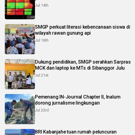
Jul 14th
SMGP perkuat literasi kebencanaan siswa di
wilayah rawan gunung api
Jul 16th
Dukung pendidikan, SMGP serahkan Sarpras
MCK dan laptop ke MTs di Sibanggor Julu
Jul 21st
Pemenang IN-Journal Chapter II, Inalum
dorong jurnalisme lingkungan
Jul 23rd
BRI Kabanjahe tuan rumah peluncuran