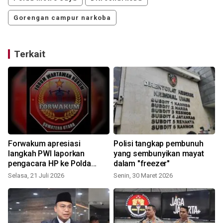
Gorengan campur narkoba
Terkait
Forwakum apresiasi
Polisi tangkap pembunuh
langkah PWI laporkan
yang sembunyikan mayat
pengacara HP ke Polda
dalam "freezer"
S
Metro Jaya
Selasa, 21 Juli 2026
Senin, 30 Maret 2026