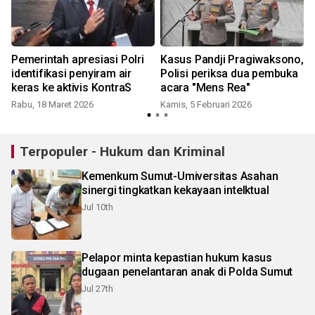
Pemerintah apresiasi Polri
Kasus Pandji Pragiwaksono,
identifikasi penyiram air
Polisi periksa dua pembuka
keras ke aktivis KontraS
acara "Mens Rea"
Rabu, 18 Maret 2026
Kamis, 5 Februari 2026
S
Terpopuler - Hukum dan Kriminal
Kemenkum Sumut-Umiversitas Asahan
sinergi tingkatkan kekayaan intelktual
Jul 10th
Pelapor minta kepastian hukum kasus
dugaan penelantaran anak di Polda Sumut
Jul 27th