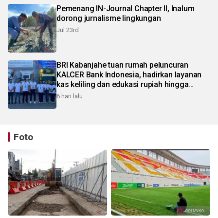
Pemenang IN-Journal Chapter II, Inalum
dorong jurnalisme lingkungan
Jul 23rd
BRI Kabanjahe tuan rumah peluncuran
KALCER Bank Indonesia, hadirkan layanan
kas keliling dan edukasi rupiah hingga
pelosok Karo
6 hari lalu
Foto