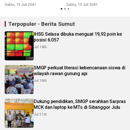
Sabtu, 13 Juli 2041
Sabtu, 13 Juli 2041
S
Terpopuler - Berita Sumut
IHSG Selasa dibuka menguat 19,92 poin ke
posisi 6.057
Jul 14th
SMGP perkuat literasi kebencanaan siswa di
wilayah rawan gunung api
Jul 16th
Dukung pendidikan, SMGP serahkan Sarpras
MCK dan laptop ke MTs di Sibanggor Julu
Jul 21st