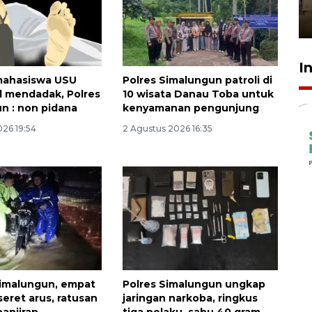
Berhaji
27 Juli 2026 20:00
I
mahasiswa USU
Polres Simalungun patroli di
 mendadak, Polres
10 wisata Danau Toba untuk
n : non pidana
kenyamanan pengunjung
026 19:54
2 Agustus 2026 16:35
Simalungun, empat
Polres Simalungun ungkap
seret arus, ratusan
jaringan narkoba, ringkus