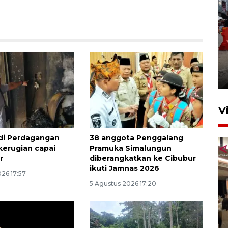
Pelaporan SPT Tahunan di
Sumut
27 April 2026 15:34
V
di Perdagangan
38 anggota Penggalang
 kerugian capai
Pramuka Simalungun
r
diberangkatkan ke Cibubur
ikuti Jamnas 2026
26 17:57
5 Agustus 2026 17:20
Kodam I Bukit Barisan
luncurkan program Kodam