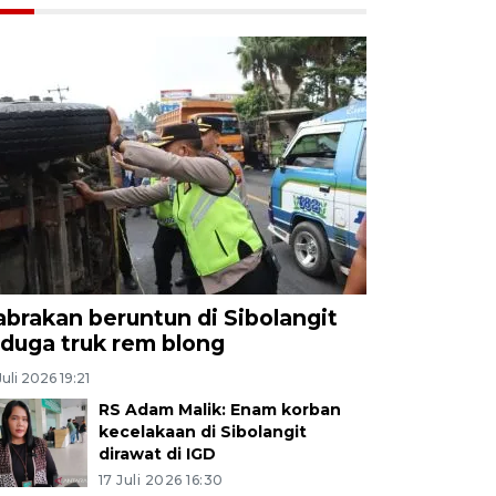
abrakan beruntun di Sibolangit
iduga truk rem blong
Juli 2026 19:21
RS Adam Malik: Enam korban
kecelakaan di Sibolangit
dirawat di IGD
17 Juli 2026 16:30