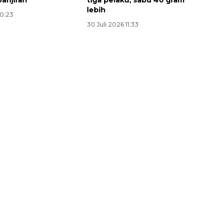
anjiran
tiga pelaku, sabu 40 gram
lebih
10:23
30 Juli 2026 11:33
Awas penipuan berbasis AI
2026-08-07 13:45:00