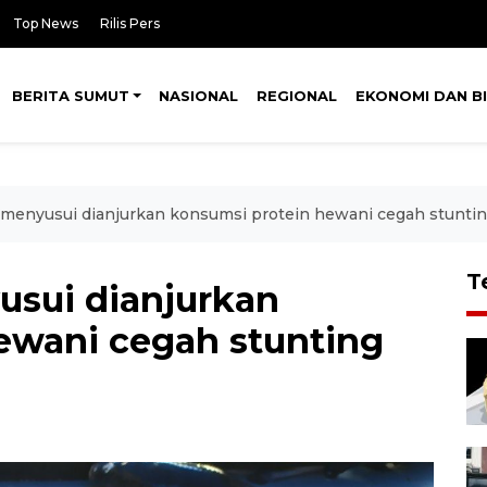
Top News
Rilis Pers
BERITA SUMUT
NASIONAL
REGIONAL
EKONOMI DAN BI
 menyusui dianjurkan konsumsi protein hewani cegah stunti
T
usui dianjurkan
ewani cegah stunting