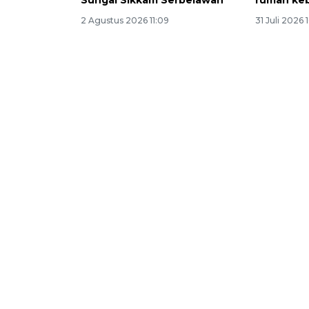
Sungai Sikkam Serbelawan
rumah keb
2 Agustus 2026 11:09
31 Juli 2026 