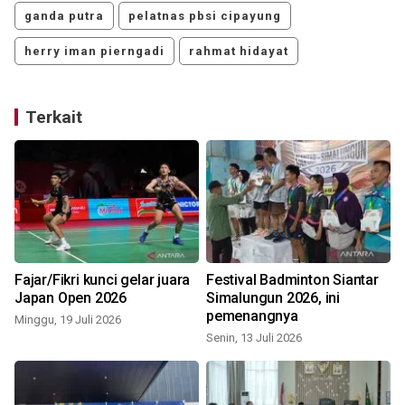
ganda putra
pelatnas pbsi cipayung
herry iman pierngadi
rahmat hidayat
Terkait
Fajar/Fikri kunci gelar juara
Festival Badminton Siantar
Japan Open 2026
Simalungun 2026, ini
pemenangnya
Minggu, 19 Juli 2026
Senin, 13 Juli 2026
S