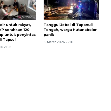
dir untuk rakyat,
Tanggul Jebol di Tapanuli
KP serahkan 120
Tengah, warga Hutanabolon
ap untuk penyintas
panik
i Tapsel
15 Maret 2026 22:10
26 21:05
Memberantas kejahatan
jalanan Jakarta
2026-08-05 18:00:00