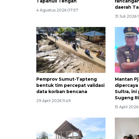
Tapanuli Tengah
rancanga
daerah T
4 Agustus 2026 07:57
31 Juli 2026 
Pemprov Sumut-Tapteng
Mantan Pj
bentuk tim percepat validasi
dipercaya
data korban bencana
Sultra, ini
Sugeng R
29 April 2026 11:49
15 April 2026