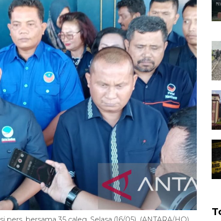
T
i pers, bersama 35 caleg, Selasa (16/05). (ANTARA/HO)