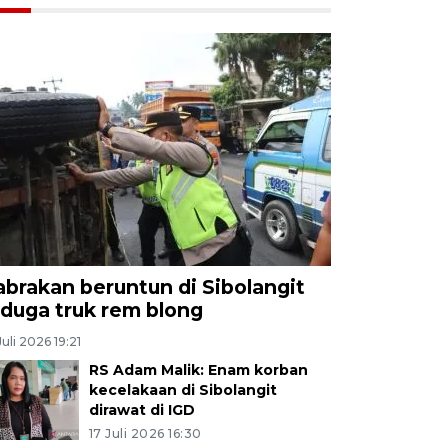
abrakan beruntun di Sibolangit
iduga truk rem blong
Juli 2026 19:21
RS Adam Malik: Enam korban
kecelakaan di Sibolangit
dirawat di IGD
17 Juli 2026 16:30