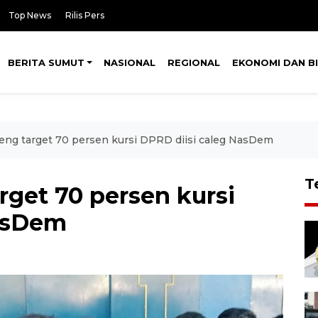
Top News
Rilis Pers
BERITA SUMUT
NASIONAL
REGIONAL
EKONOMI DAN BI
ng target 70 persen kursi DPRD diisi caleg NasDem
T
get 70 persen kursi
NasDem