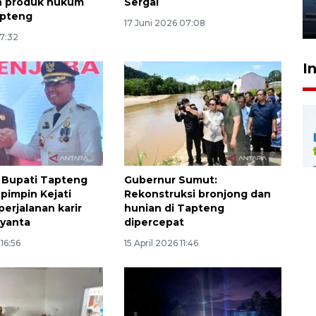
jantung anak
n produk hukum
Sergai
apteng
23 Juli 2026 20:04
17 Juni 2026 07:08
17:32
I
 Bupati Tapteng
Gubernur Sumut:
 pimpin Kejati
Rekonstruksi bronjong dan
 perjalanan karir
hunian di Tapteng
iyanta
dipercepat
 16:56
15 April 2026 11:46