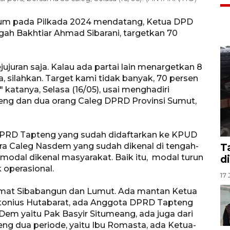
um pada Pilkada 2024 mendatang, Ketua DPD
ah Bakhtiar Ahmad Sibarani, targetkan 70
ejujuran saja. Kalau ada partai lain menargetkan 8
a, silahkan. Target kami tidak banyak, 70 persen
katanya, Selasa (16/05), usai menghadiri
eng dan dua orang Caleg DPRD Provinsi Sumut,
) DPRD Tapteng yang sudah didaftarkan ke KPUD
ra Caleg Nasdem yang sudah dikenal di tengah-
T
odal dikenal masyarakat. Baik itu, modal turun
d
operasional.
17 
amat Sibabangun dan Lumut. Ada mantan Ketua
tonius Hutabarat, ada Anggota DPRD Tapteng
Dem yaitu Pak Basyir Situmeang, ada juga dari
ng dua periode, yaitu Ibu Romasta, ada Ketua-