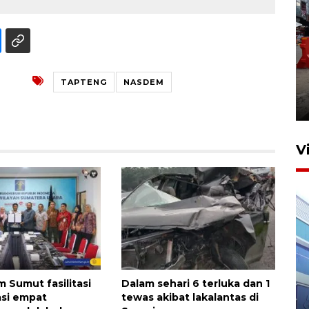
Pelaporan SPT Tahunan di
Sumut
TAPTENG
NASDEM
27 April 2026 15:34
V
IDAI perkuat kompetensi
Sumut fasilitasi
Dalam sehari 6 terluka dan 1
dokter tangani penyakit
si empat
tewas akibat lakalantas di