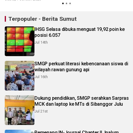
Terpopuler - Berita Sumut
IHSG Selasa dibuka menguat 19,92 poin ke
posisi 6.057
Jul 14th
SMGP perkuat literasi kebencanaan siswa di
wilayah rawan gunung api
Jul 16th
Dukung pendidikan, SMGP serahkan Sarpras
MCK dan laptop ke MTs di Sibanggor Julu
Jul 21st
Pemenang IN-Journal Chapter II, Inalum