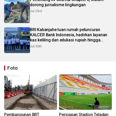
dorong jurnalisme lingkungan
Jul 23rd
BRI Kabanjahe tuan rumah peluncuran
KALCER Bank Indonesia, hadirkan layanan
kas keliling dan edukasi rupiah hingga
pelosok Karo
Jul 30th
Foto
Pembangunan BRT
Persiapan Stadion Teladan