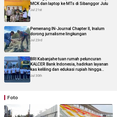
MCK dan laptop ke MTs di Sibanggor Julu
Jul 21st
Pemenang IN-Journal Chapter II, Inalum
dorong jurnalisme lingkungan
Jul 23rd
BRI Kabanjahe tuan rumah peluncuran
KALCER Bank Indonesia, hadirkan layanan
kas keliling dan edukasi rupiah hingga
pelosok Karo
Jul 30th
Foto