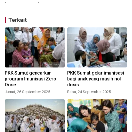
Terkait
PKK Sumut gencarkan
PKK Sumut gelar imunisasi
program Imunisasi Zero
bagi anak yang masih nol
Dose
dosis
Jumat, 26 September 2025
Rabu, 24 September 2025
R