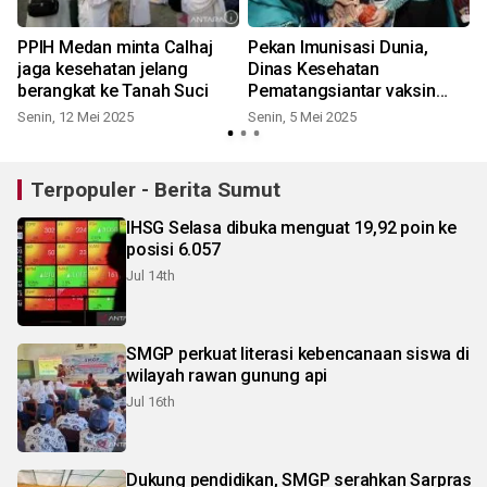
PPIH Medan minta Calhaj
Pekan Imunisasi Dunia,
jaga kesehatan jelang
Dinas Kesehatan
berangkat ke Tanah Suci
Pematangsiantar vaksin
p
polio bayi
Senin, 12 Mei 2025
Senin, 5 Mei 2025
R
Terpopuler - Berita Sumut
IHSG Selasa dibuka menguat 19,92 poin ke
posisi 6.057
Jul 14th
SMGP perkuat literasi kebencanaan siswa di
wilayah rawan gunung api
Jul 16th
Dukung pendidikan, SMGP serahkan Sarpras