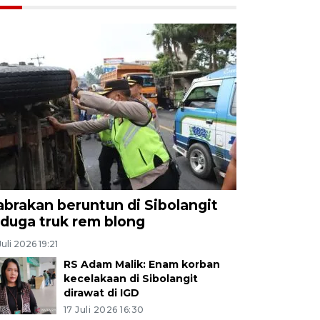
abrakan beruntun di Sibolangit
iduga truk rem blong
Juli 2026 19:21
RS Adam Malik: Enam korban
kecelakaan di Sibolangit
dirawat di IGD
17 Juli 2026 16:30