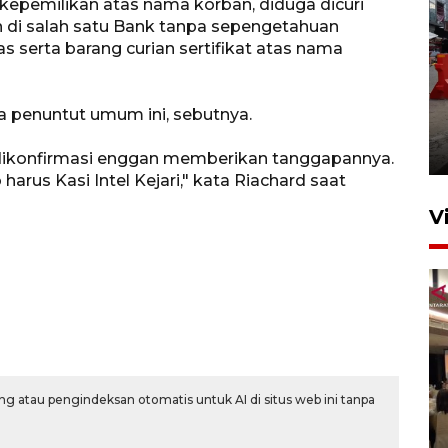
t kepemilikan atas nama korban, diduga dicuri
 di salah satu Bank tanpa sepengetahuan
 serta barang curian sertifikat atas nama
Pelaporan SPT Tahunan di
a penuntut umum ini, sebutnya.
Sumut
27 April 2026 15:34
 dikonfirmasi enggan memberikan tanggapannya.
arus Kasi Intel Kejari," kata Riachard saat
V
g atau pengindeksan otomatis untuk AI di situs web ini tanpa
Kodam I Bukit Barisan
luncurkan program Kodam