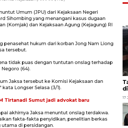
untut Umum (JPU) dari Kejaksaan Negeri
ard Sihombing yang menangani kasus dugaan
aan (Komjak) dan Kejaksaan Agung (Kejagung) RI
ng penasehat hukum dari korban Jong Nam Liong
sa tersebut.
ena tidak puas dengan tuntutan onslag terhadap
 Negoro (64).
um Jaksa tersebut ke Komisi Kejaksaan dan
T
 kata Longser Selasa (3/1).
d
17 
AM Tirtanadi Sumut jadi advokat baru
pai akhirnya Jaksa menuntut onslag terdakwa.
kan fakta-fakta penyidikan, penelitian berkas
g utama di persidangan.