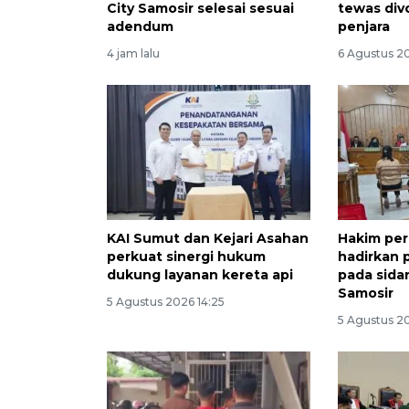
City Samosir selesai sesuai
tewas div
adendum
penjara
4 jam lalu
6 Agustus 2
KAI Sumut dan Kejari Asahan
Hakim per
perkuat sinergi hukum
hadirkan 
dukung layanan kereta api
pada sida
Samosir
5 Agustus 2026 14:25
5 Agustus 2