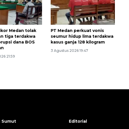
ikor Medan tolak
PT Medan perkuat vonis
n tiga terdakwa
seumur hidup lima terdakwa
orupsi dana BOS
kasus ganja 128 kilogram
an
3 Agustus 2026 19:47
026 21:59
a Sumut
Editorial