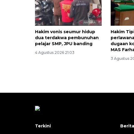
Hakim vonis seumur hidup
Hakim Tip
dua terdakwa pembunuhan
perlawana
pelajar SMP, JPU banding
dugaan k
MAS Farh
4 Agustus 2026 21:03
3 Agustus 2
Terkini
Berit