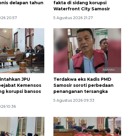
onis delapan tahun
fakta di sidang korupsi
Waterfront City Samosir
026 20:57
5 Agustus 2026 21:27
intahkan JPU
Terdakwa eks Kadis PMD
Ekonomi triwulan II-2026
pejabat Kemensos
Samosir soroti perbedaan
tumbuh 5,29 persen
ng korupsi bansos
penanganan tersangka
2026-08-06 18:45:00
5 Agustus 2026 09:33
026 10:36