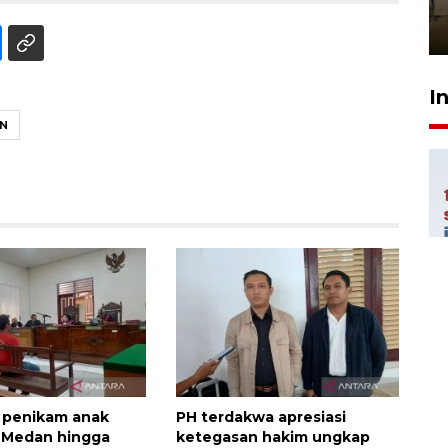
Berhaji
27 Juli 2026 20:00
I
N
 penikam anak
PH terdakwa apresiasi
i Medan hingga
ketegasan hakim ungkap