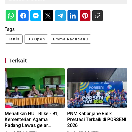
Tags:
Tenis
US Open
Emma Raducanu
Terkait
Meriahkan HUT RI ke - 81,
PNM Kabanjahe Bidik
Kementerian Agama
Prestasi Terbaik di PORSENI
Padang Lawas gelar
2026
berbagi kegiatan