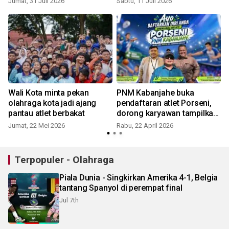
Jumat, 31 Juli 2026
Sabtu, 11 Juli 2026
S
perlombaan
Wali Kota minta pekan
PNM Kabanjahe buka
a
olahraga kota jadi ajang
pendaftaran atlet Porseni,
pantau atlet berbakat
dorong karyawan tampilkan
talenta terbaik
Jumat, 22 Mei 2026
Rabu, 22 April 2026
S
Terpopuler - Olahraga
Piala Dunia - Singkirkan Amerika 4-1, Belgia
tantang Spanyol di perempat final
Jul 7th