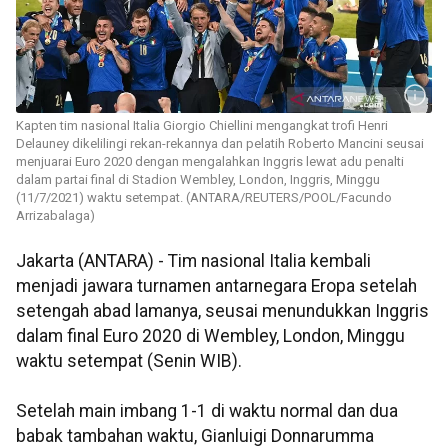
Kapten tim nasional Italia Giorgio Chiellini mengangkat trofi Henri
Delauney dikelilingi rekan-rekannya dan pelatih Roberto Mancini seusai
menjuarai Euro 2020 dengan mengalahkan Inggris lewat adu penalti
dalam partai final di Stadion Wembley, London, Inggris, Minggu
(11/7/2021) waktu setempat. (ANTARA/REUTERS/POOL/Facundo
Arrizabalaga)
Jakarta (ANTARA) - Tim nasional Italia kembali
menjadi jawara turnamen antarnegara Eropa setelah
setengah abad lamanya, seusai menundukkan Inggris
dalam final Euro 2020 di Wembley, London, Minggu
waktu setempat (Senin WIB).
Setelah main imbang 1-1 di waktu normal dan dua
babak tambahan waktu, Gianluigi Donnarumma