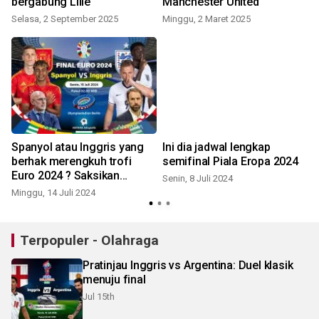
bergabung Lille
Manchester United
Selasa, 2 September 2025
Minggu, 2 Maret 2025
S
Spanyol atau Inggris yang
Ini dia jadwal lengkap
i
berhak merengkuh trofi
semifinal Piala Eropa 2024
Euro 2024 ? Saksikan
Senin, 8 Juli 2024
tempur sengit Senin dinihari
Minggu, 14 Juli 2024
S
Terpopuler - Olahraga
Pratinjau Inggris vs Argentina: Duel klasik
menuju final
Jul 15th