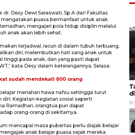
 dr. Desy Dewi Saraswati, Sp.A dari Fakultas
I) mengatakan puasa bermanfaat untuk anak
Ramadhan, mengajari pola hidup disiplin melalui
uh anak akan lebih sehat.
 makan terjadwal, racun di dalam tubuh terbuang,
likan diri, melembutkan hati sang anak untuk
tinggi pada anak, dan yang pasti dapat
T,” kata Desy dalam keterangannya, Selasa.
kat sudah mendekati 800 orang
T
k belajar menahan hawa nafsu sehingga turut
d
diri. Kegiatan-kegiatan sosial seperti
17 
ama Ramadhan, orangtua pun dapat
dap orang-orang di sekitarnya.
m mencapai masa pubertas perlu diajak belajar
sa mengajak anak belajar puasa sejak mereka