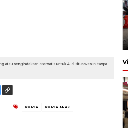
Pelaporan SPT Tahunan di
Sumut
27 April 2026 15:34
V
g atau pengindeksan otomatis untuk AI di situs web ini tanpa
PUASA
PUASA ANAK
Kodam I Bukit Barisan
luncurkan program Kodam