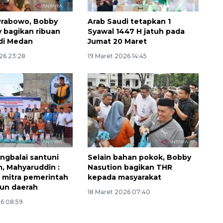
Prabowo, Bobby
Arab Saudi tetapkan 1
 bagikan ribuan
Syawal 1447 H jatuh pada
di Medan
Jumat 20 Maret
26 23:28
19 Maret 2026 14:45
SPHP jaga harga beras
ngbalai santuni
Selain bahan pokok, Bobby
2026-08-08 06:00:00
m, Mahyaruddin :
Nasution bagikan THR
mitra pemerintah
kepada masyarakat
n daerah
18 Maret 2026 07:40
26 08:59