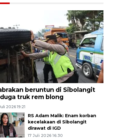
abrakan beruntun di Sibolangit
iduga truk rem blong
Juli 2026 19:21
RS Adam Malik: Enam korban
kecelakaan di Sibolangit
dirawat di IGD
17 Juli 2026 16:30