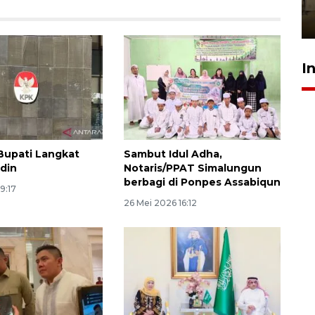
Berhaji
27 Juli 2026 20:00
I
Bupati Langkat
Sambut Idul Adha,
din
Notaris/PPAT Simalungun
berbagi di Ponpes Assabiqun
9:17
26 Mei 2026 16:12