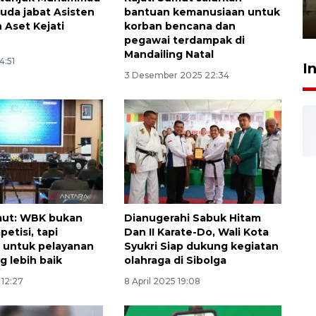
Berhaji
uda jabat Asisten
bantuan kemanusiaan untuk
27 Juli 2026 20:00
 Aset Kejati
korban bencana dan
pegawai terdampak di
Mandailing Natal
4:51
I
3 Desember 2025 22:34
mut: WBK bukan
Dianugerahi Sabuk Hitam
etisi, tapi
Dan II Karate-Do, Wali Kota
 untuk pelayanan
Syukri Siap dukung kegiatan
g lebih baik
olahraga di Sibolga
 12:27
8 April 2025 19:08