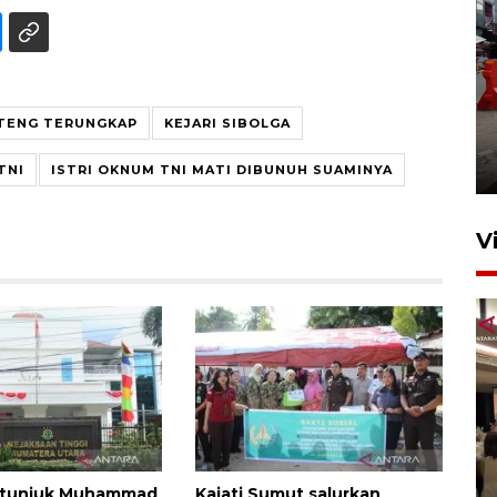
Pelaporan SPT Tahunan di
PTENG TERUNGKAP
KEJARI SIBOLGA
Sumut
27 April 2026 15:34
TNI
ISTRI OKNUM TNI MATI DIBUNUH SUAMINYA
V
Kodam I Bukit Barisan
luncurkan program Kodam
 tunjuk Muhammad
Kajati Sumut salurkan