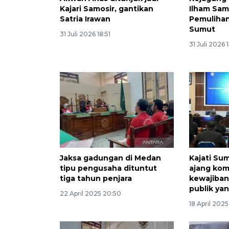
Kajari Samosir, gantikan
Ilham Sam
Satria Irawan
Pemulihan
Sumut
31 Juli 2026 18:51
31 Juli 2026 1
Jaksa gadungan di Medan
Kajati Su
tipu pengusaha dituntut
ajang komp
tiga tahun penjara
kewajiban
publik yan
22 April 2025 20:50
18 April 2025