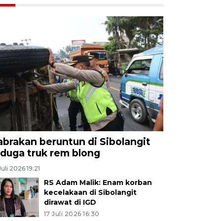
abrakan beruntun di Sibolangit
iduga truk rem blong
Juli 2026 19:21
RS Adam Malik: Enam korban
kecelakaan di Sibolangit
dirawat di IGD
17 Juli 2026 16:30