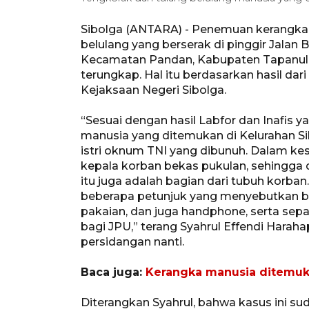
Sibolga (ANTARA) - Penemuan kerangka 
belulang yang berserak di pinggir Jalan B
Kecamatan Pandan, Kabupaten Tapanuli 
terungkap. Hal itu berdasarkan hasil dari
Kejaksaan Negeri Sibolga.
“Sesuai dengan hasil Labfor dan Inafis 
manusia yang ditemukan di Kelurahan Sih
istri oknum TNI yang dibunuh. Dalam ke
kepala korban bekas pukulan, sehingga 
itu juga adalah bagian dari tubuh korban
beberapa petunjuk yang menyebutkan ba
pakaian, dan juga handphone, serta sepat
bagi JPU,” terang Syahrul Effendi Harah
persidangan nanti.
Baca juga:
Kerangka manusia ditemuk
Diterangkan Syahrul, bahwa kasus ini su