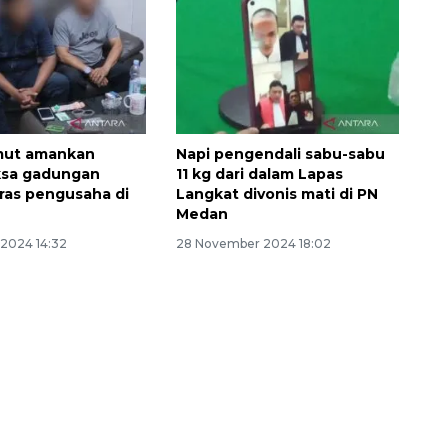
umut amankan
Napi pengendali sabu-sabu
ksa gadungan
11 kg dari dalam Lapas
ras pengusaha di
Langkat divonis mati di PN
Medan
2024 14:32
28 November 2024 18:02
160 ribu sambungan baru
jaringan gas 2026
2026-08-07 18:00:00