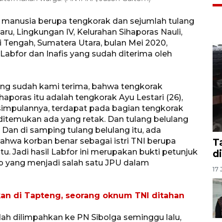
manusia berupa tengkorak dan sejumlah tulang
aru, Lingkungan IV, Kelurahan Sihaporas Nauli,
Tengah, Sumatera Utara, bulan Mei 2020,
 Labfor dan Inafis yang sudah diterima oleh
yang sudah kami terima, bahwa tengkorak
aporas itu adalah tengkorak Ayu Lestari (26),
simpulannya, terdapat pada bagian tengkorak
ditemukan ada yang retak. Dan tulang belulang
. Dan di samping tulang belulang itu, ada
hwa korban benar sebagai istri TNI berupa
T
u. Jadi hasil Labfor ini merupakan bukti petunjuk
d
ap yang menjadi salah satu JPU dalam
17 
an di Tapteng, seorang oknum TNI ditahan
dah dilimpahkan ke PN Sibolga seminggu lalu,