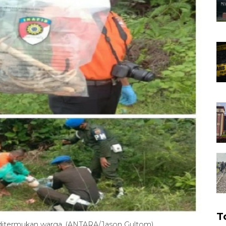
T
 ditermukan warga. (ANTARA/Jason Gultom)