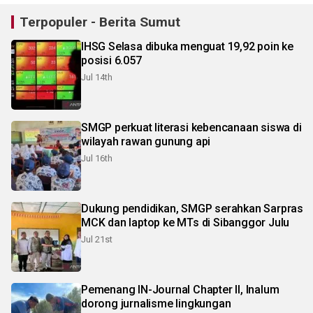
Terpopuler - Berita Sumut
IHSG Selasa dibuka menguat 19,92 poin ke
posisi 6.057
Jul 14th
SMGP perkuat literasi kebencanaan siswa di
wilayah rawan gunung api
Jul 16th
Dukung pendidikan, SMGP serahkan Sarpras
MCK dan laptop ke MTs di Sibanggor Julu
Jul 21st
Pemenang IN-Journal Chapter II, Inalum
dorong jurnalisme lingkungan