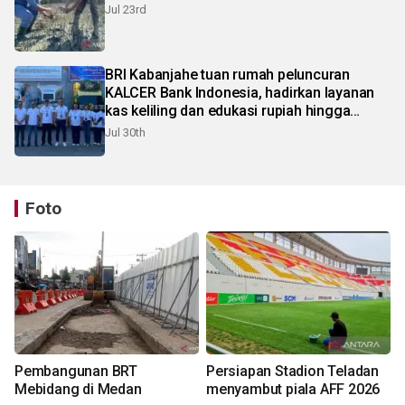
Jul 23rd
BRI Kabanjahe tuan rumah peluncuran
KALCER Bank Indonesia, hadirkan layanan
kas keliling dan edukasi rupiah hingga
pelosok Karo
Jul 30th
Foto
Pembangunan BRT
Persiapan Stadion Teladan
Mebidang di Medan
menyambut piala AFF 2026