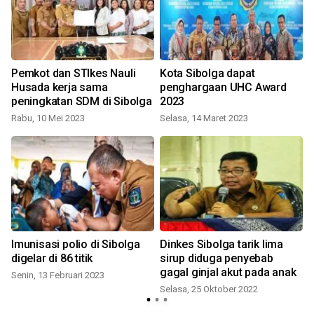
Pemkot dan STIkes Nauli
Kota Sibolga dapat
Husada kerja sama
penghargaan UHC Award
peningkatan SDM di Sibolga
2023
Rabu, 10 Mei 2023
Selasa, 14 Maret 2023
Imunisasi polio di Sibolga
Dinkes Sibolga tarik lima
P
digelar di 86 titik
sirup diduga penyebab
gagal ginjal akut pada anak
Senin, 13 Februari 2023
S
Selasa, 25 Oktober 2022