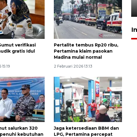
jantung anak
23 Juli 2026 20:04
I
umut verifikasi
Pertalite tembus Rp20 ribu,
dik gratis Idul
Pertamina klaim pasokan
Madina mulai normal
 15:19
2 Februari 2026 13:13
ut salurkan 320
Jaga ketersediaan BBM dan
 penuhi kebutuhan
LPG, Pertamina percepat