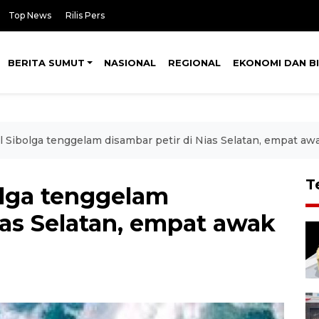
Top News
Rilis Pers
BERITA SUMUT
NASIONAL
REGIONAL
EKONOMI DAN BI
al Sibolga tenggelam disambar petir di Nias Selatan, empat aw
T
olga tenggelam
ias Selatan, empat awak