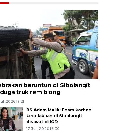
abrakan beruntun di Sibolangit
iduga truk rem blong
Juli 2026 19:21
RS Adam Malik: Enam korban
kecelakaan di Sibolangit
dirawat di IGD
17 Juli 2026 16:30