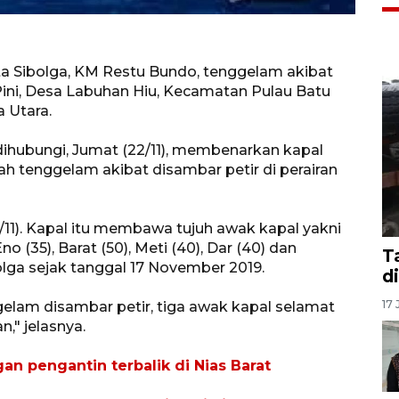
ota Sibolga, KM Restu Bundo, tenggelam akibat
 Pini, Desa Labuhan Hiu, Kecamatan Pulau Batu
 Utara.
dihubungi, Jumat (22/11), membenarkan kapal
ah tenggelam akibat disambar petir di perairan
0/11). Kapal itu membawa tujuh awak kapal yakni
no (35), Barat (50), Meti (40), Dar (40) dan
T
lga sejak tanggal 17 November 2019.
d
17 
ggelam disambar petir, tiga awak kapal selamat
," jelasnya.
n pengantin terbalik di Nias Barat