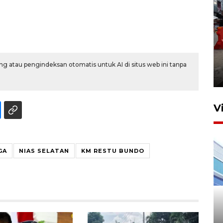
Pelaporan SPT Tahunan di
Sumut
g atau pengindeksan otomatis untuk AI di situs web ini tanpa
27 April 2026 15:34
V
GA
NIAS SELATAN
KM RESTU BUNDO
IDAI perkuat kompetensi
dokter tangani penyakit