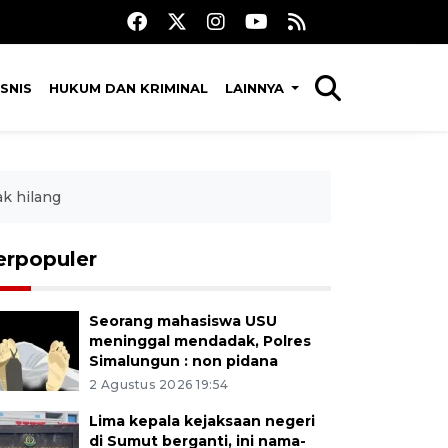
SNIS
HUKUM DAN KRIMINAL
LAINNYA
ak hilang
erpopuler
Seorang mahasiswa USU
meninggal mendadak, Polres
Simalungun : non pidana
2 Agustus 2026 19:54
Lima kepala kejaksaan negeri
di Sumut berganti, ini nama-