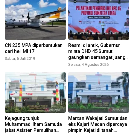
CN 235 MPA diperbantukan
Resmi dilantik, Gubernur
cari heli MI 17
minta DHD 45 Sumut
gaungkan semangat juang
Sabtu, 6 Juli 2019
pemuda
Selasa, 4 Agustus 2026
K
Kejagung tunjuk
Mantan Wakajati Sumut dan
Muhammad Ilham Samuda
eks Kajari Medan dipercaya
jabat Asisten Pemulihan
pimpin Kejati di tanah