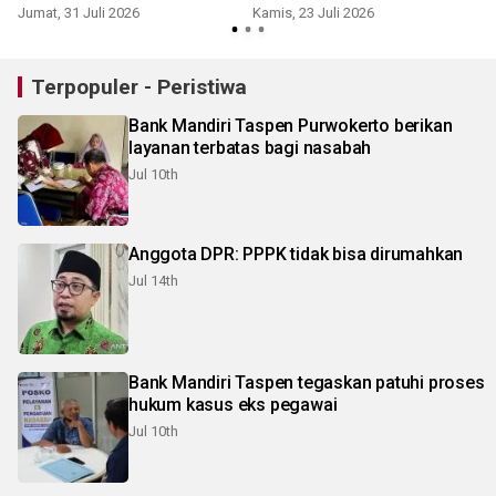
Aset Kejati Sumut
kelahiran
Jumat, 31 Juli 2026
Kamis, 23 Juli 2026
S
Terpopuler - Peristiwa
Bank Mandiri Taspen Purwokerto berikan
layanan terbatas bagi nasabah
Jul 10th
Anggota DPR: PPPK tidak bisa dirumahkan
Jul 14th
Bank Mandiri Taspen tegaskan patuhi proses
hukum kasus eks pegawai
Jul 10th