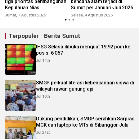
t
tiga prioritas pembangunan
bencana alam terjadi di
Kepulauan Nias
Sumut per Januari-Juli 2026
Jumat, 7 Agustus 2026
Selasa, 4 Agustus 2026
J
Terpopuler - Berita Sumut
IHSG Selasa dibuka menguat 19,92 poin ke
posisi 6.057
Jul 14th
SMGP perkuat literasi kebencanaan siswa di
wilayah rawan gunung api
Jul 16th
Dukung pendidikan, SMGP serahkan Sarpras
MCK dan laptop ke MTs di Sibanggor Julu
Jul 21st