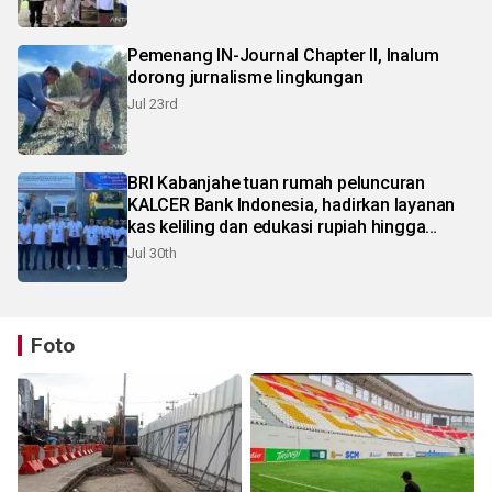
Pemenang IN-Journal Chapter II, Inalum
dorong jurnalisme lingkungan
Jul 23rd
BRI Kabanjahe tuan rumah peluncuran
KALCER Bank Indonesia, hadirkan layanan
kas keliling dan edukasi rupiah hingga
pelosok Karo
Jul 30th
Foto