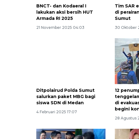
BNCT- dan Kodaeral I
Tim SAR e
lakukan aksi bersih HUT
di peraira
Armada RI 2025
Sumut
21 November 2025 04:03
30 Oktober 
Ditpolairud Polda Sumut
12 penum
salurkan paket MBG bagi
tenggelam
siswa SDN di Medan
di evakua
begini ko
4 Februari 2025 17:07
28 Agustus 