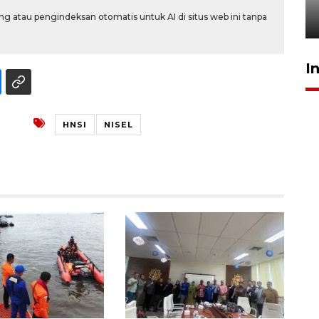
Berhaji
g atau pengindeksan otomatis untuk AI di situs web ini tanpa
27 Juli 2026 20:00
I
HNSI
NISEL