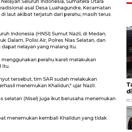
elayan Seluruh Indonesia, Sumatera Utara
tradisional asal Desa Luahagundre, Kecamatan
di laut akibat terjatuh dari perahu, masih terus
uh Indonesia (HNSI) Sumut Nazli, di Medan,
 Dalam, Polisi Air, Polres Nias Selatan, dan
 dapat nelayan yang malang itu.
n menggunakan perahu karet melakukan
 itu.
nyut tersebut, tim SAR sudah melakukan
T
rhasil menemukan Khalidun," ujar Nazli.
d
ias selatan (Nisel) juga ikut berusaha menemukan
17 
apat menemukan kembali Khalidun yang tidak