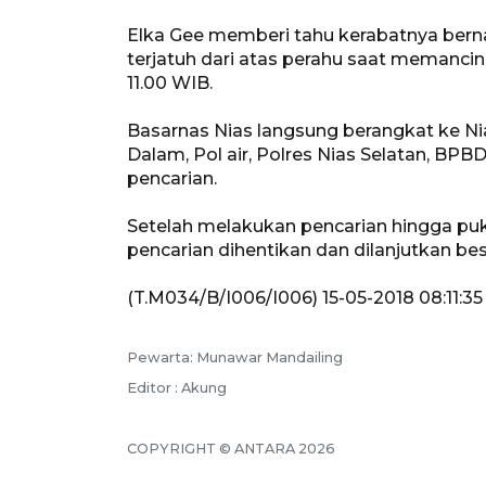
Elka Gee memberi tahu kerabatnya berna
terjatuh dari atas perahu saat memanci
11.00 WIB.
Basarnas Nias langsung berangkat ke Nia
Dalam, Pol air, Polres Nias Selatan, BP
pencarian.
Setelah melakukan pencarian hingga puk
pencarian dihentikan dan dilanjutkan be
(T.M034/B/I006/I006) 15-05-2018 08:11:35
Pewarta: Munawar Mandailing
Editor : Akung
COPYRIGHT © ANTARA 2026