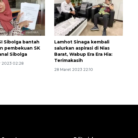
I Sibolga bantah
Lamhot Sinaga kembali
an pembekuan SK
salurkan aspirasi di Nias
anal Sibolga
Barat, Wabup Era Era Hia:
Terimakasih
 2023 02:28
28 Maret 2023 22:10