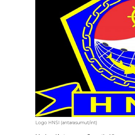
Logo HNSI (antarasumut/int)