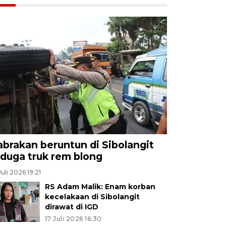
abrakan beruntun di Sibolangit
iduga truk rem blong
Juli 2026 19:21
RS Adam Malik: Enam korban
kecelakaan di Sibolangit
dirawat di IGD
17 Juli 2026 16:30