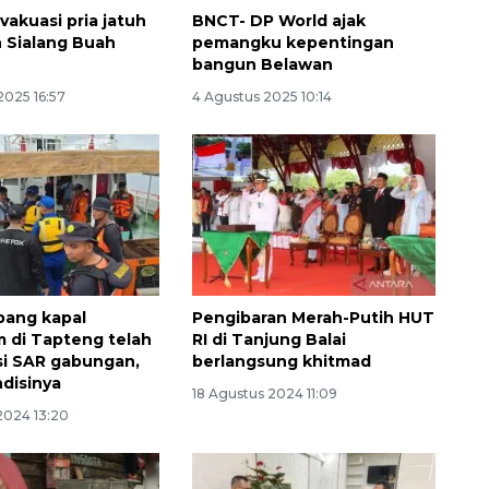
vakuasi pria jatuh
BNCT- DP World ajak
n Sialang Buah
pemangku kepentingan
bangun Belawan
2025 16:57
4 Agustus 2025 10:14
160 ribu sambungan baru
jaringan gas 2026
pang kapal
Pengibaran Merah-Putih HUT
 di Tapteng telah
RI di Tanjung Balai
2026-08-07 18:00:00
si SAR gabungan,
berlangsung khitmad
ndisinya
18 Agustus 2024 11:09
2024 13:20