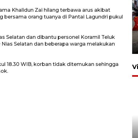
ma Khalidun Zai hilang terbawa arus akibat
ng bersama orang tuanya di Pantai Lagundri pukul
Pelaporan SPT Tahunan di
s Selatan dan dibantu personel Koramil Teluk
Sumut
BD Nias Selatan dan beberapa warga melakukan
27 April 2026 15:34
ul 18.30 WIB, korban tidak ditemukan sehingga
V
sok.
Kodam I Bukit Barisan
luncurkan program Kodam