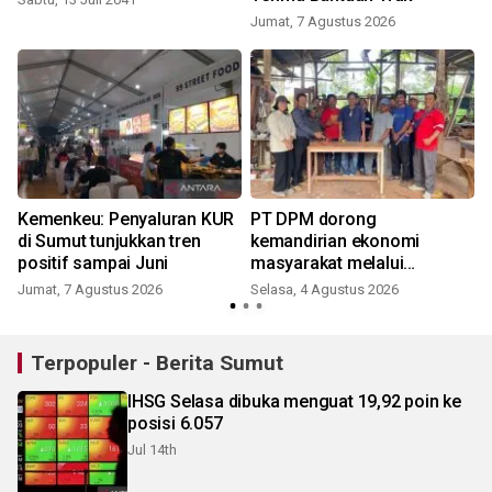
Jumat, 7 Agustus 2026
e
Kemenkeu: Penyaluran KUR
PT DPM dorong
di Sumut tunjukkan tren
kemandirian ekonomi
positif sampai Juni
masyarakat melalui
pelatihan pertukangan kayu
Jumat, 7 Agustus 2026
Selasa, 4 Agustus 2026
dan UMKM bagi perempuan
Terpopuler - Berita Sumut
IHSG Selasa dibuka menguat 19,92 poin ke
posisi 6.057
Jul 14th