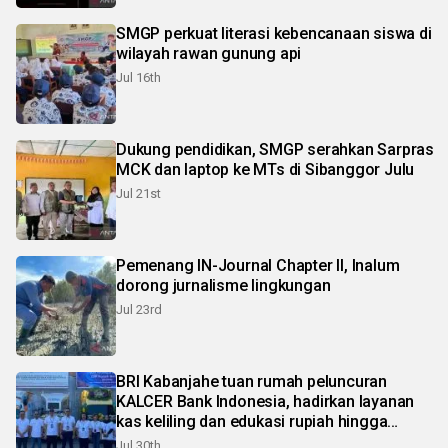
SMGP perkuat literasi kebencanaan siswa di
wilayah rawan gunung api
Jul 16th
Dukung pendidikan, SMGP serahkan Sarpras
MCK dan laptop ke MTs di Sibanggor Julu
Jul 21st
Pemenang IN-Journal Chapter II, Inalum
dorong jurnalisme lingkungan
Jul 23rd
BRI Kabanjahe tuan rumah peluncuran
KALCER Bank Indonesia, hadirkan layanan
kas keliling dan edukasi rupiah hingga
pelosok Karo
Jul 30th