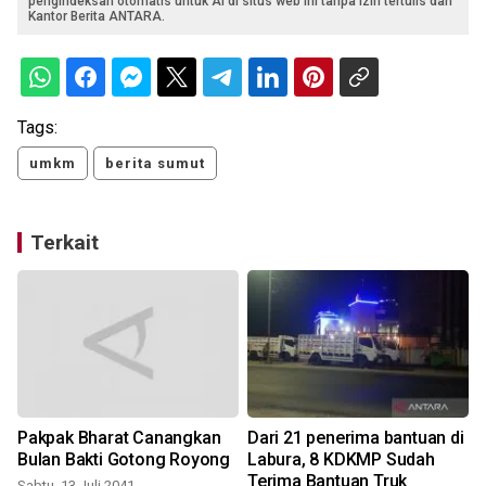
pengindeksan otomatis untuk AI di situs web ini tanpa izin tertulis dari
Kantor Berita ANTARA.
Tags:
umkm
berita sumut
Terkait
Pakpak Bharat Canangkan
Dari 21 penerima bantuan di
Bulan Bakti Gotong Royong
Labura, 8 KDKMP Sudah
Terima Bantuan Truk
Sabtu, 13 Juli 2041