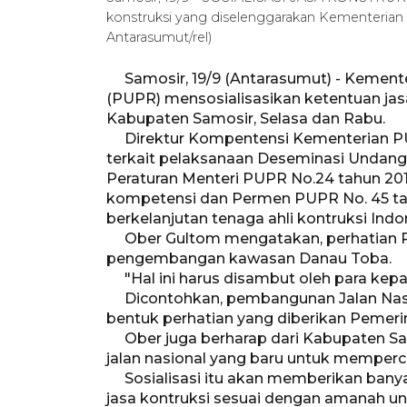
konstruksi yang diselenggarakan Kementerian
Antarasumut/rel)
Samosir, 19/9 (Antarasumut) - Kemen
(PUPR) mensosialisasikan ketentuan jasa
Kabupaten Samosir, Selasa dan Rabu.
Direktur Kompentensi Kementerian PUP
terkait pelaksanaan Deseminasi Undang-
Peraturan Menteri PUPR No.24 tahun 20
kompetensi dan Permen PUPR No. 45 ta
berkelanjutan tenaga ahli kontruksi Indo
Ober Gultom mengatakan, perhatian Pem
pengembangan kawasan Danau Toba.
"Hal ini harus disambut oleh para kepa
Dicontohkan, pembangunan Jalan Nasio
bentuk perhatian yang diberikan Pemeri
Ober juga berharap dari Kabupaten Sa
jalan nasional yang baru untuk mempe
Sosialisasi itu akan memberikan ban
jasa kontruksi sesuai dengan amanah u