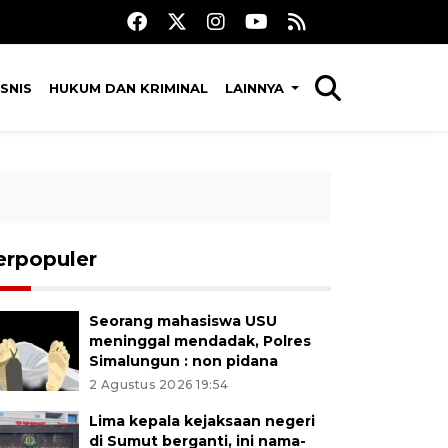
SNIS
HUKUM DAN KRIMINAL
LAINNYA
erpopuler
Seorang mahasiswa USU
meninggal mendadak, Polres
Simalungun : non pidana
2 Agustus 2026 19:54
Lima kepala kejaksaan negeri
di Sumut berganti, ini nama-