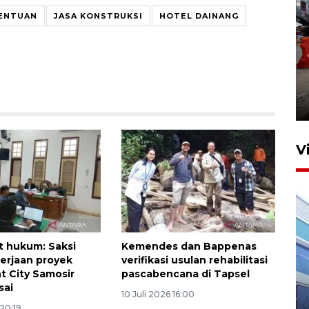
TENTUAN
JASA KONSTRUKSI
HOTEL DAINANG
Pelaporan SPT Tahunan di
Sumut
27 April 2026 15:34
V
 hukum: Saksi
Kemendes dan Bappenas
erjaan proyek
verifikasi usulan rehabilitasi
t City Samosir
pascabencana di Tapsel
IDAI perkuat kompetensi
sai
dokter tangani penyakit
10 Juli 2026 16:00
 20:19