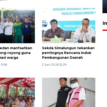
jantung anak
23 Juli 2026 20:04
I
edan manfaatkan
Sekda Simalungun tekankan
ong-royong guna
pentingnya Rencana Induk
rasi warga
Pembangunan Daerah
 11:58
5 Juni 2026 15:29