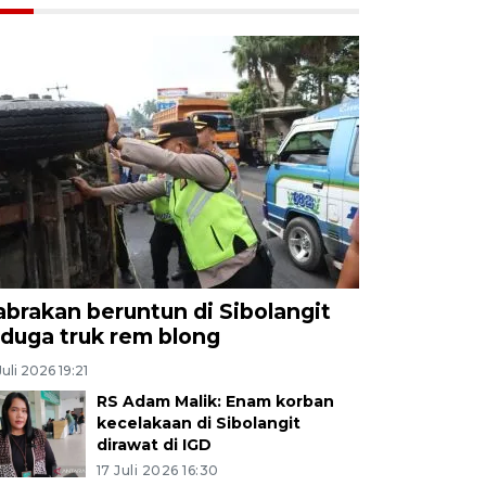
abrakan beruntun di Sibolangit
iduga truk rem blong
Juli 2026 19:21
RS Adam Malik: Enam korban
kecelakaan di Sibolangit
dirawat di IGD
17 Juli 2026 16:30