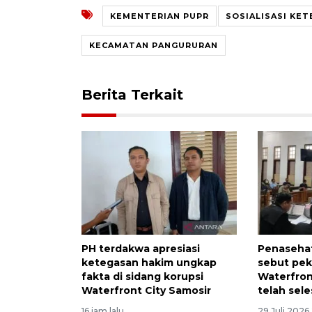
KEMENTERIAN PUPR
SOSIALISASI KE
KECAMATAN PANGURURAN
Berita Terkait
PH terdakwa apresiasi
Penasehat
ketegasan hakim ungkap
sebut pek
fakta di sidang korupsi
Waterfron
Waterfront City Samosir
telah sele
16 jam lalu
29 Juli 2026