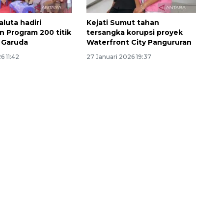
luta hadiri
Kejati Sumut tahan
n Program 200 titik
tersangka korupsi proyek
 Garuda
Waterfront City Pangururan
6 11:42
27 Januari 2026 19:37
Sinyal positif perekonomian
Indonesia
2026-08-05 15:00:00