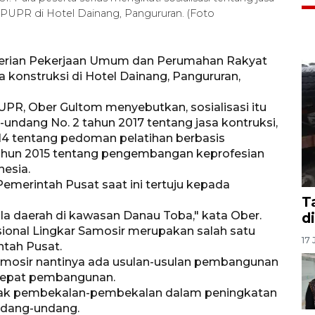
 PUPR di Hotel Dainang, Pangururan. (Foto
terian Pekerjaan Umum dan Perumahan Rakyat
 konstruksi di Hotel Dainang, Pangururan,
R, Ober Gultom menyebutkan, sosialisasi itu
undang No. 2 tahun 2017 tentang jasa kontruksi,
14 tentang pedoman pelatihan berbasis
hun 2015 tentang pengembangan keprofesian
nesia.
erintah Pusat saat ini tertuju kepada
T
la daerah di kawasan Danau Toba," kata Ober.
d
nal Lingkar Samosir merupakan salah satu
17 
ntah Pusat.
mosir nantinya ada usulan-usulan pembangunan
rcepat pembangunan.
yak pembekalan-pembekalan dalam peningkatan
ndang-undang.