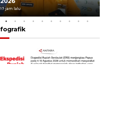
2026
juang pa
17 jam lalu
4 Agustus 202
nfografik