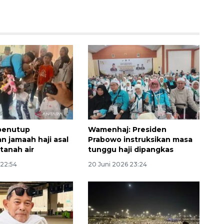
 penutup
Wamenhaj: Presiden
Waspadai penyakit saat
n jamaah haji asal
Prabowo instruksikan masa
musim kemarau
tanah air
tunggu haji dipangkas
2026-08-05 12:00:00
 22:54
20 Juni 2026 23:24