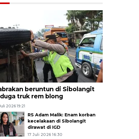
abrakan beruntun di Sibolangit
iduga truk rem blong
Juli 2026 19:21
RS Adam Malik: Enam korban
kecelakaan di Sibolangit
dirawat di IGD
17 Juli 2026 16:30