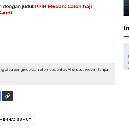
jantung anak
m dengan judul:
PPIH Medan: Calon haji
23 Juli 2026 20:04
Saudi
I
g atau pengindeksan otomatis untuk AI di situs web ini tanpa
MENHAJ SUMUT