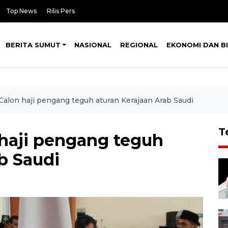
Top News
Rilis Pers
BERITA SUMUT
NASIONAL
REGIONAL
EKONOMI DAN BI
alon haji pengang teguh aturan Kerajaan Arab Saudi
T
haji pengang teguh
b Saudi