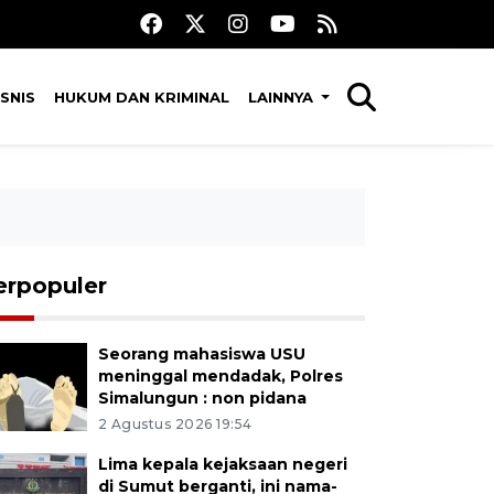
SNIS
HUKUM DAN KRIMINAL
LAINNYA
erpopuler
Seorang mahasiswa USU
meninggal mendadak, Polres
Simalungun : non pidana
2 Agustus 2026 19:54
Lima kepala kejaksaan negeri
di Sumut berganti, ini nama-