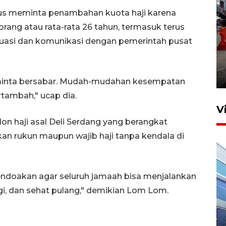
rus meminta penambahan kuota haji karena
rang atau rata-rata 26 tahun, termasuk terus
uasi dan komunikasi dengan pemerintah pusat
Pelaporan SPT Tahunan di
Sumut
27 April 2026 15:34
a minta bersabar. Mudah-mudahan kesempatan
rtambah," ucap dia.
V
n haji asal Deli Serdang yang berangkat
an rukun maupun wajib haji tanpa kendala di
ndoakan agar seluruh jamaah bisa menjalankan
gi, dan sehat pulang," demikian Lom Lom.
IDAI perkuat kompetensi
dokter tangani penyakit