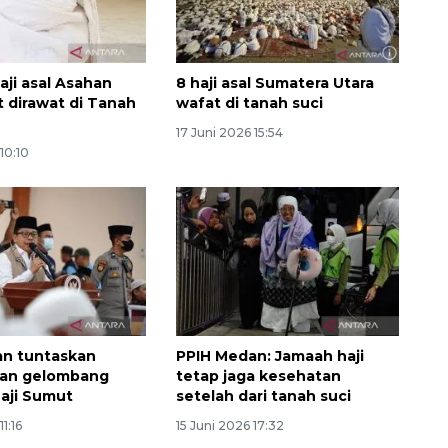
aji asal Asahan
8 haji asal Sumatera Utara
t dirawat di Tanah
wafat di tanah suci
17 Juni 2026 15:54
10:10
an tuntaskan
PPIH Medan: Jamaah haji
an gelombang
tetap jaga kesehatan
aji Sumut
setelah dari tanah suci
11:16
15 Juni 2026 17:32