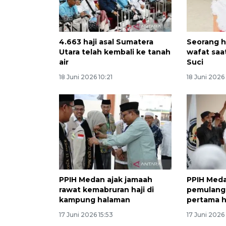
4.663 haji asal Sumatera
Seorang h
Utara telah kembali ke tanah
wafat saa
air
Suci
18 Juni 2026 10:21
18 Juni 2026 
PPIH Medan ajak jamaah
PPIH Med
rawat kemabruran haji di
pemulang
kampung halaman
pertama h
17 Juni 2026 15:53
17 Juni 2026 