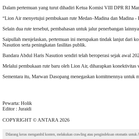
Dalam pertemuan yang turut dihadiri Ketua Komisi VIII DPR RI Mar
“Lion Air menyetujui pembukaan rute Medan–Madina dan Madina - Pad
Selain dua rute tersebut, pembahasan untuk jalur penerbangan lainny
Saipullah menjelaskan, pertemuan ini merupakan tindak lanjut dari
Nasution serta peningkatan fasilitas publik.
Bandara Abdul Haris Nasution sendiri telah beroperasi sejak awal 2
Melalui pembukaan rute baru oleh Lion Air, diharapkan konektivit
Sementara itu, Marwan Dasopang menegaskan komitmennya untuk menga
Pewarta: Holik
Editor : Juraidi
COPYRIGHT © ANTARA 2026
Dilarang keras mengambil konten, melakukan crawling atau pengindeksan otomatis untuk AI