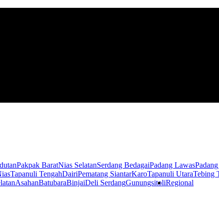
dutan
Pakpak Barat
Nias Selatan
Serdang Bedagai
Padang Lawas
Padang
ias
Tapanuli Tengah
Dairi
Pematang Siantar
Karo
Tapanuli Utara
Tebing 
latan
Asahan
Batubara
Binjai
Deli Serdang
Gunungsitoli
Regional