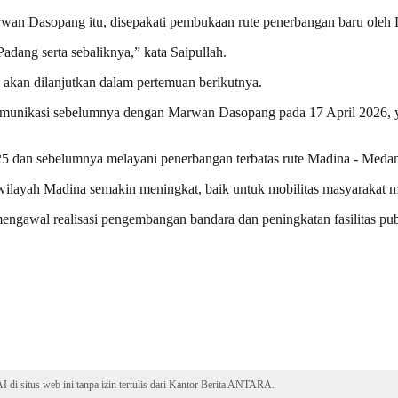
wan Dasopang itu, disepakati pembukaan rute penerbangan baru oleh L
ang serta sebaliknya,” kata Saipullah.
a akan dilanjutkan dalam pertemuan berikutnya.
 komunikasi sebelumnya dengan Marwan Dasopang pada 17 April 2026, 
025 dan sebelumnya melayani penerbangan terbatas rute Madina - Meda
as wilayah Madina semakin meningkat, baik untuk mobilitas masyaraka
wal realisasi pengembangan bandara dan peningkatan fasilitas publik
 di situs web ini tanpa izin tertulis dari Kantor Berita ANTARA.