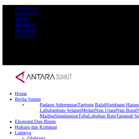
Antaranews
Antara Foto
Terkini
Terpopuler
Top News
Rilis Pers
Home
Berita Sumut
Padang Sidempuan
Tanjung Balai
Humbang Hasun
Labuhanbatu Selatan
Medan
Nias Utara
Nias Barat
N
Madina
Simalungun
Toba
Labuhan Batu
Tapanuli Se
Ekonomi Dan Bisnis
Hukum dan Kriminal
Lainnya
Olahraga