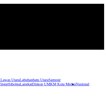
 Lawas Utara
Labuhanbatu Utara
Samosir
Tinggi
Sibolga
Langkat
Diskop UMKM Kota Medan
Nasional