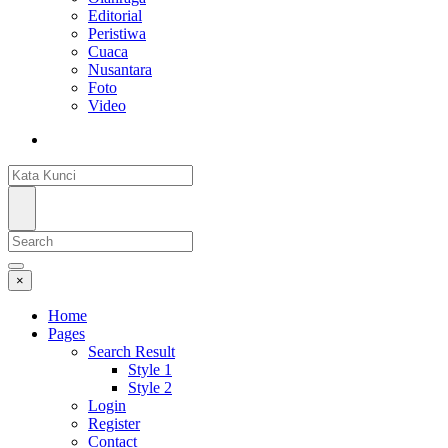
Editorial
Peristiwa
Cuaca
Nusantara
Foto
Video
×
Home
Pages
Search Result
Style 1
Style 2
Login
Register
Contact