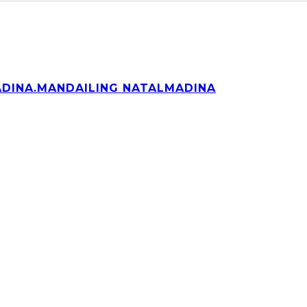
ADINA
.MANDAILING NATAL
MADINA