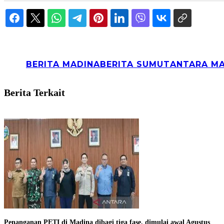
BERITA MADINA
BERITA SUMUT
ANTARA M
Berita Terkait
Penanganan PETI di Madina dibagi tiga fase, dimulai awal Agustus