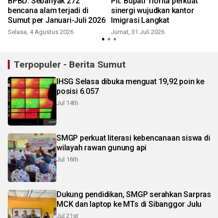
BPBD: Sebanyak 272
Plt. Bupati Tiorita perkuat
bencana alam terjadi di
sinergi wujudkan kantor
Sumut per Januari-Juli 2026
Imigrasi Langkat
Selasa, 4 Agustus 2026
Jumat, 31 Juli 2026
S
Terpopuler - Berita Sumut
IHSG Selasa dibuka menguat 19,92 poin ke
posisi 6.057
Jul 14th
SMGP perkuat literasi kebencanaan siswa di
wilayah rawan gunung api
Jul 16th
Dukung pendidikan, SMGP serahkan Sarpras
MCK dan laptop ke MTs di Sibanggor Julu
Jul 21st