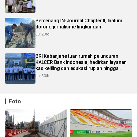
Pemenang IN-Journal Chapter II, Inalum
dorong jurnalisme lingkungan
Jul 23rd
BRI Kabanjahe tuan rumah peluncuran
KALCER Bank Indonesia, hadirkan layanan
kas keliling dan edukasi rupiah hingga
pelosok Karo
Jul 30th
Foto