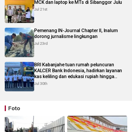
MCK dan laptop ke MTs di Sibanggor Julu
Jul 21st
Pemenang IN-Journal Chapter II, Inalum
dorong jurnalisme lingkungan
Jul 23rd
BRI Kabanjahe tuan rumah peluncuran
KALCER Bank Indonesia, hadirkan layanan
kas keliling dan edukasi rupiah hingga
pelosok Karo
Jul 30th
Foto