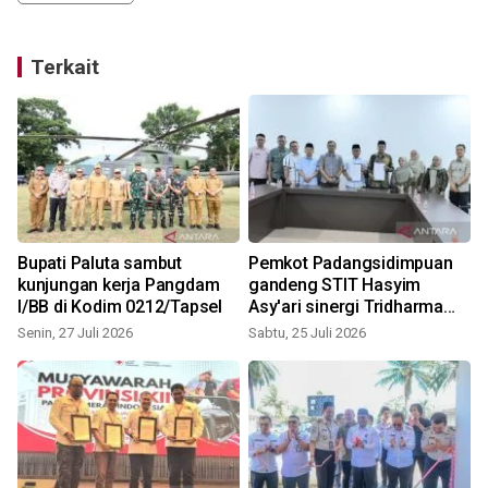
Terkait
Bupati Paluta sambut
Pemkot Padangsidimpuan
kunjungan kerja Pangdam
gandeng STIT Hasyim
I/BB di Kodim 0212/Tapsel
Asy'ari sinergi Tridharma
Perguruan Tinggi
Senin, 27 Juli 2026
Sabtu, 25 Juli 2026
K