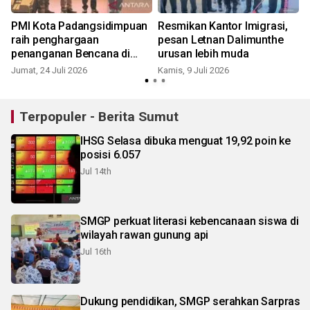
PMI Kota Padangsidimpuan
Resmikan Kantor Imigrasi,
raih penghargaan
pesan Letnan Dalimunthe
penanganan Bencana di
urusan lebih muda
Sumatera Utara
Jumat, 24 Juli 2026
Kamis, 9 Juli 2026
R
Terpopuler - Berita Sumut
IHSG Selasa dibuka menguat 19,92 poin ke
posisi 6.057
Jul 14th
SMGP perkuat literasi kebencanaan siswa di
wilayah rawan gunung api
Jul 16th
Dukung pendidikan, SMGP serahkan Sarpras