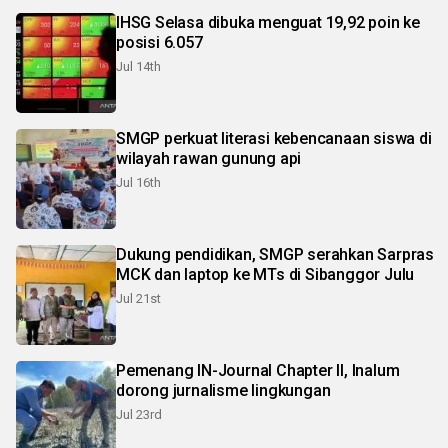
IHSG Selasa dibuka menguat 19,92 poin ke
posisi 6.057
Jul 14th
SMGP perkuat literasi kebencanaan siswa di
wilayah rawan gunung api
Jul 16th
Dukung pendidikan, SMGP serahkan Sarpras
MCK dan laptop ke MTs di Sibanggor Julu
Jul 21st
Pemenang IN-Journal Chapter II, Inalum
dorong jurnalisme lingkungan
Jul 23rd