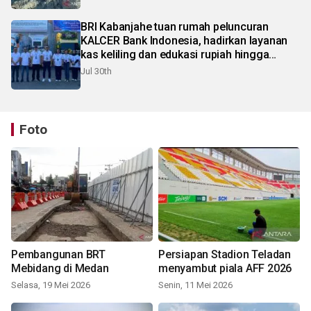
BRI Kabanjahe tuan rumah peluncuran
KALCER Bank Indonesia, hadirkan layanan
kas keliling dan edukasi rupiah hingga
pelosok Karo
Jul 30th
Foto
Pembangunan BRT
Persiapan Stadion Teladan
Mebidang di Medan
menyambut piala AFF 2026
Selasa, 19 Mei 2026
Senin, 11 Mei 2026