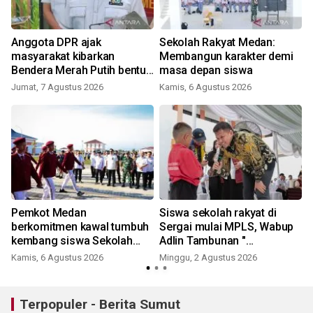
i
Anggota DPR ajak
Sekolah Rakyat Medan:
masyarakat kibarkan
Membangun karakter demi
Bendera Merah Putih bentuk
masa depan siswa
syukur
Jumat, 7 Agustus 2026
Kamis, 6 Agustus 2026
S
Pemkot Medan
Siswa sekolah rakyat di
berkomitmen kawal tumbuh
Sergai mulai MPLS, Wabup
n
kembang siswa Sekolah
Adlin Tambunan "
Rakyat
pendidikan jalan memutus
Kamis, 6 Agustus 2026
Minggu, 2 Agustus 2026
S
rantai kemiskinan"
Terpopuler - Berita Sumut