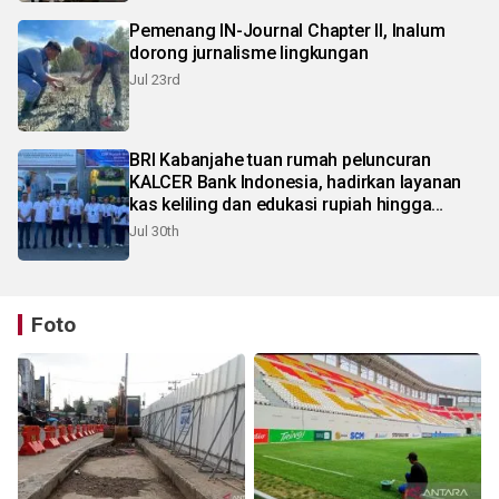
Pemenang IN-Journal Chapter II, Inalum
dorong jurnalisme lingkungan
Jul 23rd
BRI Kabanjahe tuan rumah peluncuran
KALCER Bank Indonesia, hadirkan layanan
kas keliling dan edukasi rupiah hingga
pelosok Karo
Jul 30th
Foto