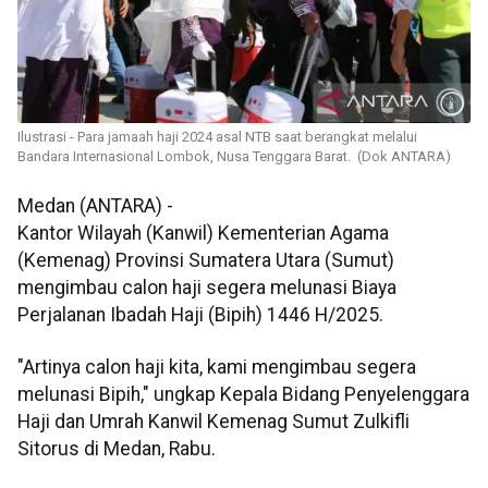
Ilustrasi - Para jamaah haji 2024 asal NTB saat berangkat melalui
Bandara Internasional Lombok, Nusa Tenggara Barat. (Dok ANTARA)
Medan (ANTARA) -
Kantor Wilayah (Kanwil) Kementerian Agama
(Kemenag) Provinsi Sumatera Utara (Sumut)
mengimbau calon haji segera melunasi Biaya
Perjalanan Ibadah Haji (Bipih) 1446 H/2025.
"Artinya calon haji kita, kami mengimbau segera
melunasi Bipih," ungkap Kepala Bidang Penyelenggara
Haji dan Umrah Kanwil Kemenag Sumut Zulkifli
Sitorus di Medan, Rabu.