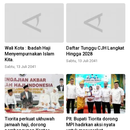
Wali Kota : Ibadah Haji
Daftar Tunggu CJH Langkat
Menyempurnakan Islam
Hingga 2028
Kita.
Sabtu, 13 Juli 2041
Sabtu, 13 Juli 2041
R
Tiorita perkuat ukhuwah
Plt. Bupati Tiorita dorong
l
jamaah haji, dorong
MPI hadirkan aksi nyata