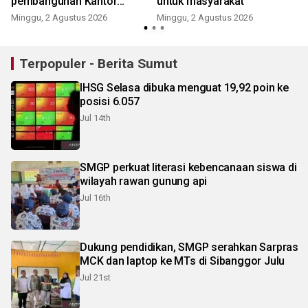
pembangunan Kantor
untuk masyarakat
Kementerian Haji di Langkat
Minggu, 2 Agustus 2026
Minggu, 2 Agustus 2026
K
Terpopuler - Berita Sumut
IHSG Selasa dibuka menguat 19,92 poin ke
posisi 6.057
Jul 14th
SMGP perkuat literasi kebencanaan siswa di
wilayah rawan gunung api
Jul 16th
Dukung pendidikan, SMGP serahkan Sarpras
MCK dan laptop ke MTs di Sibanggor Julu
Jul 21st