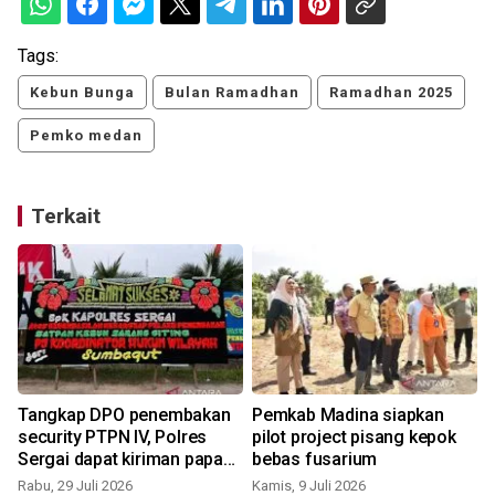
Tags:
Kebun Bunga
Bulan Ramadhan
Ramadhan 2025
Pemko medan
Terkait
Tangkap DPO penembakan
Pemkab Madina siapkan
security PTPN IV, Polres
pilot project pisang kepok
Sergai dapat kiriman papan
bebas fusarium
bunga
Rabu, 29 Juli 2026
Kamis, 9 Juli 2026