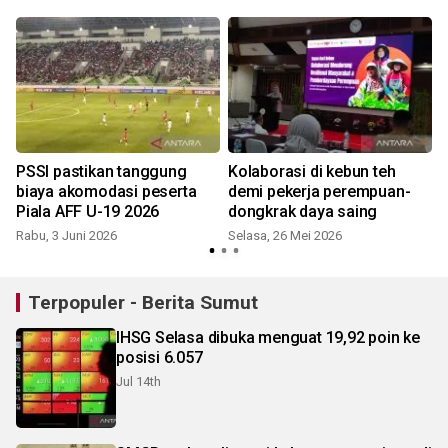
PSSI pastikan tanggung
Kolaborasi di kebun teh
biaya akomodasi peserta
demi pekerja perempuan-
Piala AFF U-19 2026
dongkrak daya saing
Rabu, 3 Juni 2026
Selasa, 26 Mei 2026
S
Terpopuler - Berita Sumut
IHSG Selasa dibuka menguat 19,92 poin ke
posisi 6.057
Jul 14th