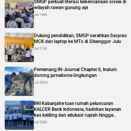
SMGP perkuat literasi kebencanaan siswa di
wilayah rawan gunung api
Jul 16th
Dukung pendidikan, SMGP serahkan Sarpras
MCK dan laptop ke MTs di Sibanggor Julu
Jul 21st
Pemenang IN-Journal Chapter II, Inalum
dorong jurnalisme lingkungan
Jul 23rd
BRI Kabanjahe tuan rumah peluncuran
KALCER Bank Indonesia, hadirkan layanan
kas keliling dan edukasi rupiah hingga
pelosok Karo
Jul 30th