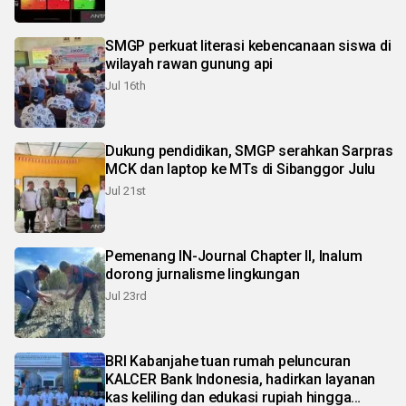
SMGP perkuat literasi kebencanaan siswa di
wilayah rawan gunung api
Jul 16th
Dukung pendidikan, SMGP serahkan Sarpras
MCK dan laptop ke MTs di Sibanggor Julu
Jul 21st
Pemenang IN-Journal Chapter II, Inalum
dorong jurnalisme lingkungan
Jul 23rd
BRI Kabanjahe tuan rumah peluncuran
KALCER Bank Indonesia, hadirkan layanan
kas keliling dan edukasi rupiah hingga