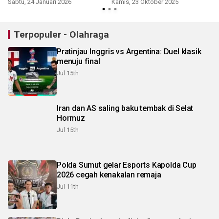
Sabtu, 24 Januari 2026
Kamis, 23 Oktober 2025
S
Terpopuler - Olahraga
Pratinjau Inggris vs Argentina: Duel klasik
menuju final
Jul 15th
Iran dan AS saling baku tembak di Selat
Hormuz
Jul 15th
Polda Sumut gelar Esports Kapolda Cup
2026 cegah kenakalan remaja
Jul 11th