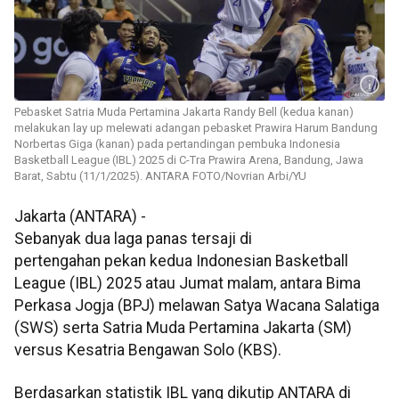
Pebasket Satria Muda Pertamina Jakarta Randy Bell (kedua kanan)
melakukan lay up melewati adangan pebasket Prawira Harum Bandung
Norbertas Giga (kanan) pada pertandingan pembuka Indonesia
Basketball League (IBL) 2025 di C-Tra Prawira Arena, Bandung, Jawa
Barat, Sabtu (11/1/2025). ANTARA FOTO/Novrian Arbi/YU
Jakarta (ANTARA) -
Sebanyak dua laga panas tersaji di
pertengahan pekan kedua Indonesian Basketball
League (IBL) 2025 atau Jumat malam, antara Bima
Perkasa Jogja (BPJ) melawan Satya Wacana Salatiga
(SWS) serta Satria Muda Pertamina Jakarta (SM)
versus Kesatria Bengawan Solo (KBS).
Berdasarkan statistik IBL yang dikutip ANTARA di