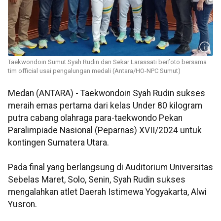
Taekwondoin Sumut Syah Rudin dan Sekar Larassati berfoto bersama
tim official usai pengalungan medali (Antara/HO-NPC Sumut)
Medan (ANTARA) - Taekwondoin Syah Rudin sukses
meraih emas pertama dari kelas Under 80 kilogram
putra cabang olahraga para-taekwondo Pekan
Paralimpiade Nasional (Peparnas) XVII/2024 untuk
kontingen Sumatera Utara.
Pada final yang berlangsung di Auditorium Universitas
Sebelas Maret, Solo, Senin, Syah Rudin sukses
mengalahkan atlet Daerah Istimewa Yogyakarta, Alwi
Yusron.