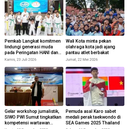
l
Pemkab Langkat komitmen
Wali Kota minta pekan
lindungi generasi muda
olahraga kota jadi ajang
pada Peringatan HANI dan
pantau atlet berbakat
Hari Anak Nasional 2026
Kamis, 23 Juli 2026
Jumat, 22 Mei 2026
s
Gelar workshop jurnalistik,
Pemuda asal Karo sabet
SIWO PWI Sumut tingkatkan
medali perak taekwondo di
kompetensi wartawan
SEA Games 2025 Thailand
olahraga