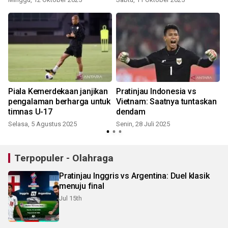
Piala Kemerdekaan janjikan
Pratinjau Indonesia vs
pengalaman berharga untuk
Vietnam: Saatnya tuntaskan
timnas U-17
dendam
Selasa, 5 Agustus 2025
Senin, 28 Juli 2025
Terpopuler - Olahraga
Pratinjau Inggris vs Argentina: Duel klasik
menuju final
Jul 15th