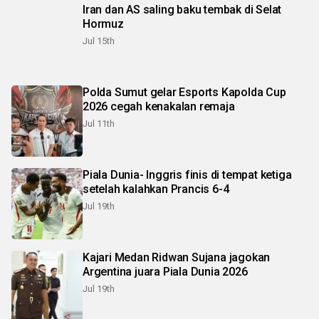
Iran dan AS saling baku tembak di Selat
Hormuz
Jul 15th
Polda Sumut gelar Esports Kapolda Cup
2026 cegah kenakalan remaja
Jul 11th
Piala Dunia- Inggris finis di tempat ketiga
setelah kalahkan Prancis 6-4
Jul 19th
Kajari Medan Ridwan Sujana jagokan
Argentina juara Piala Dunia 2026
Jul 19th