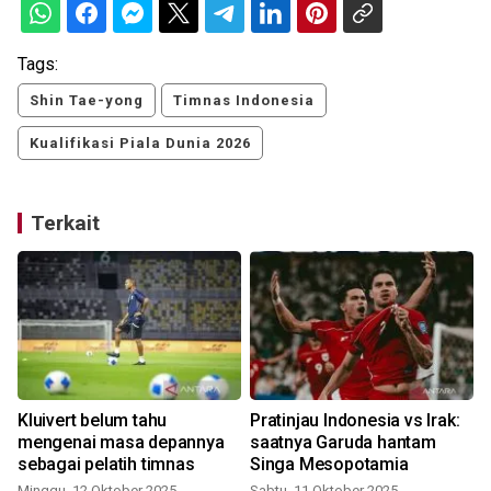
Tags:
Shin Tae-yong
Timnas Indonesia
Kualifikasi Piala Dunia 2026
Terkait
Kluivert belum tahu
Pratinjau Indonesia vs Irak:
mengenai masa depannya
saatnya Garuda hantam
sebagai pelatih timnas
Singa Mesopotamia
Minggu, 12 Oktober 2025
Sabtu, 11 Oktober 2025
K