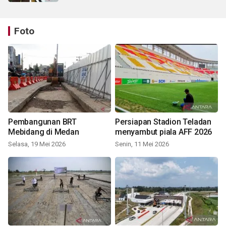
Foto
Pembangunan BRT
Persiapan Stadion Teladan
Mebidang di Medan
menyambut piala AFF 2026
Selasa, 19 Mei 2026
Senin, 11 Mei 2026