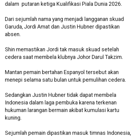
dalam putaran ketiga Kualifikasi Piala Dunia 2026.
Dari sejumlah nama yang menjadi langganan skuad
Garuda, Jordi Amat dan Justin Hubner dipastikan
absen.
Shin memastikan Jordi tak masuk skuad setelah
cedera saat membela klubnya Johor Darul Takzim.
Mantan pemain bertahan Espanyol tersebut akan
menepi selama satu bulan untuk pemulihan cedera.
Sedangkan Justin Hubner tidak dapat membela
Indonesia dalam laga pembuka karena terkenan
hukuman larangan bermain akibat kumulasi kartu
kuning.
Sejumlah pemain dipastikan masuk timnas Indonesia,