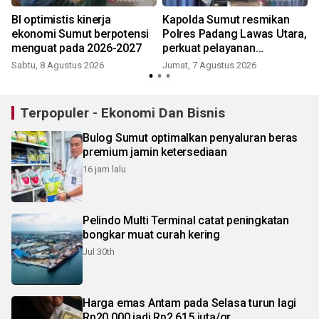
,
BI optimistis kinerja
Kapolda Sumut resmikan
ekonomi Sumut berpotensi
Polres Padang Lawas Utara,
menguat pada 2026-2027
perkuat pelayanan
kepolisian
Sabtu, 8 Agustus 2026
Jumat, 7 Agustus 2026
Terpopuler - Ekonomi Dan Bisnis
Bulog Sumut optimalkan penyaluran beras
premium jamin ketersediaan
16 jam lalu
Pelindo Multi Terminal catat peningkatan
bongkar muat curah kering
Jul 30th
Harga emas Antam pada Selasa turun lagi
Rp20.000 jadi Rp2,615 juta/gr