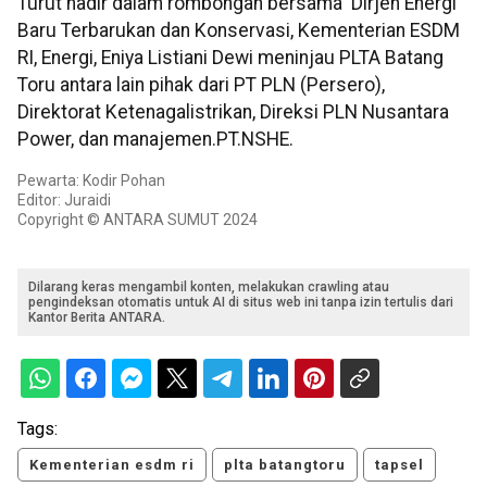
Turut hadir dalam rombongan bersama Dirjen Energi
Baru Terbarukan dan Konservasi, Kementerian ESDM
RI, Energi, Eniya Listiani Dewi meninjau PLTA Batang
Toru antara lain pihak dari PT PLN (Persero),
Direktorat Ketenagalistrikan, Direksi PLN Nusantara
Power, dan manajemen.PT.NSHE.
Pewarta: Kodir Pohan
Editor: Juraidi
Copyright © ANTARA SUMUT 2024
Dilarang keras mengambil konten, melakukan crawling atau
pengindeksan otomatis untuk AI di situs web ini tanpa izin tertulis dari
Kantor Berita ANTARA.
Tags:
Kementerian esdm ri
plta batangtoru
tapsel