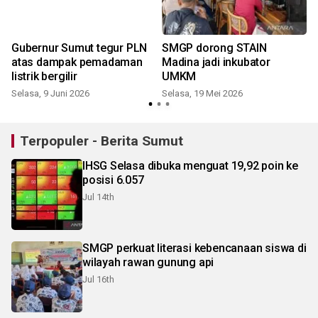
i
Gubernur Sumut tegur PLN
SMGP dorong STAIN
atas dampak pemadaman
Madina jadi inkubator
listrik bergilir
UMKM
Selasa, 9 Juni 2026
Selasa, 19 Mei 2026
J
Terpopuler - Berita Sumut
IHSG Selasa dibuka menguat 19,92 poin ke
posisi 6.057
Jul 14th
SMGP perkuat literasi kebencanaan siswa di
wilayah rawan gunung api
Jul 16th