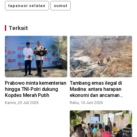
tapanuoi selatan
sumut
Terkait
Prabowo minta kementerian
Tambang emas ilegal di
hingga TNI-Polri dukung
Madina: antara harapan
Kopdes Merah Putih
ekonomi dan ancaman
lingkungan
Kamis, 23 Juli 2026
Rabu, 10 Juni 2026