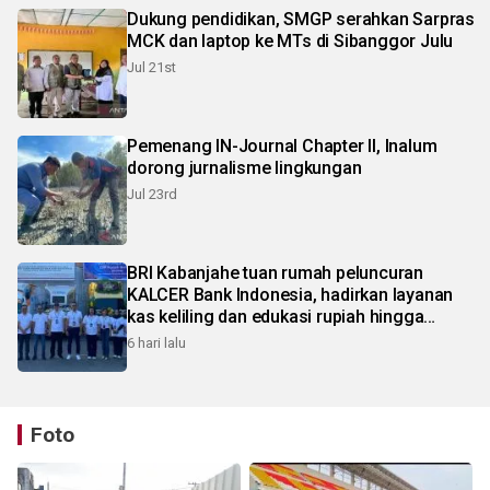
Dukung pendidikan, SMGP serahkan Sarpras
MCK dan laptop ke MTs di Sibanggor Julu
Jul 21st
Pemenang IN-Journal Chapter II, Inalum
dorong jurnalisme lingkungan
Jul 23rd
BRI Kabanjahe tuan rumah peluncuran
KALCER Bank Indonesia, hadirkan layanan
kas keliling dan edukasi rupiah hingga
pelosok Karo
6 hari lalu
Foto