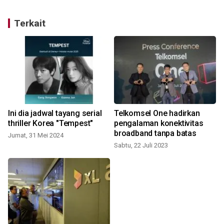
Terkait
k
Ini dia jadwal tayang serial
Telkomsel One hadirkan
thriller Korea "Tempest"
pengalaman konektivitas
broadband tanpa batas
Jumat, 31 Mei 2024
J
Sabtu, 22 Juli 2023